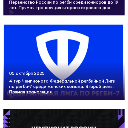
Первенство России по регби среди юниоров до 19
Зак
лет. Прямая трансляция второго игрового дня
Перв
Пра
Пер
Ант
Все
Все
05 октября 2025
4 тур Чемпионата Федеральной регбийной Лиги
по регби-7 среди женских команд. Второй день.
Прямая трансляция
ДРУГ
Про
202