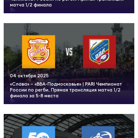
Чем
матча 1/2 финала
сне
Чем
сне
Кубо
Муж
04 октября 2025
«Слава» – «ВВА-Подмосковье» | PARI Чемпионат
Кубо
России по регби. Прямая трансляция матча 1/2
финала за 5-8 места
Жен