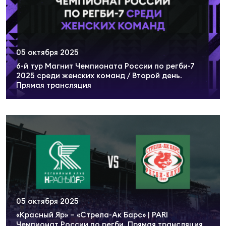
Чем
рег
05 октября 2025
6-й тур Магнит Чемпионата России по регби-7
2025 среди женских команд / Второй день.
Чем
Прямая трансляция
рег
Куб
Муж
Куб
Жен
05 октября 2025
«Красный Яр» – «Стрела-Ак Барс» | PARI
Чемпионат России по регби. Прямая трансляция