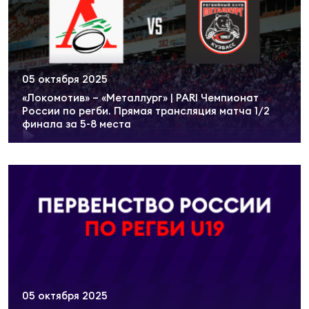
Юно
Еди
про
05 октября 2025
Пер
«Локомотив» – «Металлург» | PARI Чемпионат
России по регби. Прямая трансляция матча 1/2
ОФИЦ
финала за 5-8 места
Пер
Зал
Пер
Айд
Перв
Док
Пер
05 октября 2025