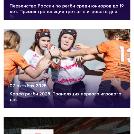
Фед
Первенство России по регби среди юниоров до 19
регб
лет. Прямая трансляция третьего игрового дня
Экс
Пер
Фон
Перв
ПРОГ
Перв
07 октября 2025
Ака
Все
Краса регби 2025. Трансляция первого игрового
дня
по р
Нов
ЮНОШ
Зай