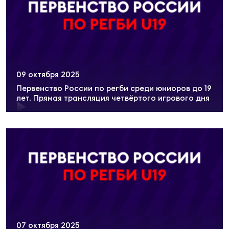
Фин
Цен
Фин
Дет
09 октября 2025
ЖЕНС
Первенство России по регби среди юниоров до 19
Сту
лет. Прямая трансляция четвёртого игрового дня
Чем
Рег
стр
Чем
Все
Кубо
Суд
07 октября 2025