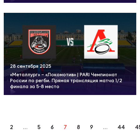
28 сентября 2025
«Металлург» – «Локомотив» | PARI Чемпионат
России по регби. Прямая трансляция матча 1/2
финала за 5-8 место
2
…
5
6
7
8
9
…
44
4