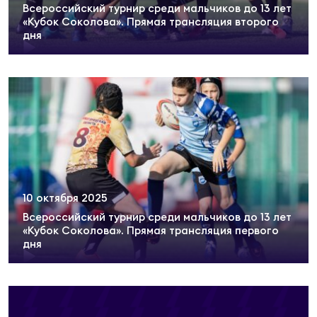
Всероссийский турнир среди мальчиков до 13 лет
Суп
Поп
Сбо
ОТПРАВИТЬ
«Кубок Соколова». Прямая трансляция второго
Регионы
дня
Выс
Пра
Рус
Сборные
Лиг
Нац
Антидопинг
ЖЕНС
Чем
Кон
Магазин
Сбо
ком
10 октября 2025
Кубо
Всероссийский турнир среди мальчиков до 13 лет
Контакты
«Кубок Соколова». Прямая трансляция первого
Сбо
дня
РЕГБИ
Высш
Ист