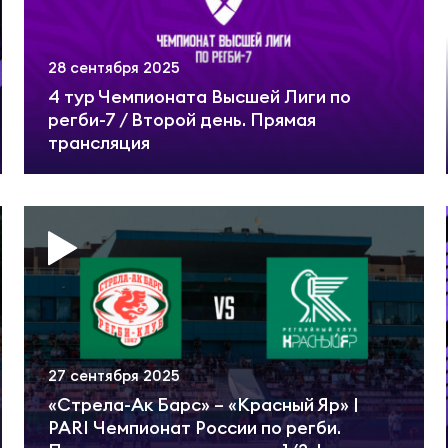
Согласен на обработку персональных данных
еркубок России
ечительский совет
рная России U17
ОТПРАВИТЬ
28 сентября 2025
шая лига
вление
ские Барбарианс
4 тур Чемпионата Высшей Лиги по
регби-7 / Второй день. Прямая
трансляция
а молодежных команд
иональный совет тренеров
КИЕ
пионат России по регби-7
трольно-дисциплинарный комитет
рная по регби-7
к России по регби-7
 В РОССИИ
рная по регби
ая лига по регби-7
27 сентября 2025
ория регби в России
«Стрела-Ак Барс» – «Красный Яр» |
PARI Чемпионат России по регби.