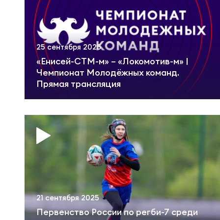
Фед
Экс
Пер
Фон
25 сентября 2025
«Енисей-СТМ-м» – «Локомотив-м» |
Перв
Чемпионат Молодёжных команд.
ПРОГ
Прямая трансляция
Перв
Ака
Все
Нов
ЮНОШ
Зай
21 сентября 2025
Первенство России по регби-7 среди