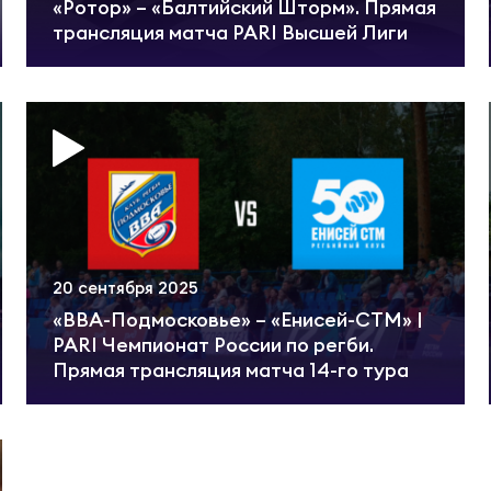
шеский чемпионат России
ная образовательная программа
«Ротор» – «Балтийский Шторм». Прямая
трансляция матча PARI Высшей Лиги
венство России U20
ИАЛЬНО
венство России U20 по регби-7
 славы
венство России U19
ентика
20 сентября 2025
енство России U19 по регби-7
«ВВА-Подмосковье» – «Енисей-СТМ» |
ументы
PARI Чемпионат России по регби.
Прямая трансляция матча 14-го тура
венство России U18
упки
енство России U18 по регби-7