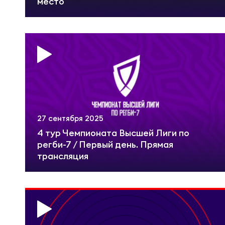
Фин
место
Цен
Фин
Дет
ЖЕНС
Сту
Чем
Рег
27 сентября 2025
4 тур Чемпионата Высшей Лиги по
регби-7 / Первый день. Прямая
Чем
Все
трансляция
Суд
Кубо