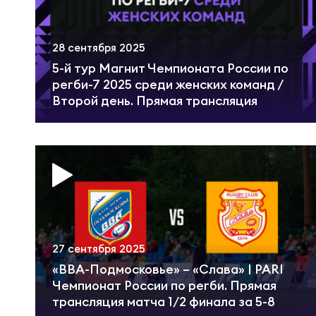
Суп
Поп
Сбо
Регионы
28 сентября 2025
Выс
Пра
Рус
5-й тур Магнит Чемпионата России по
Сборные
регби-7 2025 среди женских команд /
Второй день. Прямая трансляция
Лиг
Нац
Антидопинг
ЖЕНС
Чем
Кон
Магазин
Сбо
Кубо
Контакты
РЕГБИ
Сбо
27 сентября 2025
Высш
«ВВА-Подмосковье» – «Слава» | PARI
Ист
Чемпионат России по регби. Прямая
трансляция матча 1/2 финала за 5-8