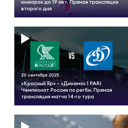
Юно
Еди
юниорок до 19 лет. Прямая трансляция
второго дня
Пер
ОФИЦ
Пер
Зал
Пер
Айд
20 сентября 2025
Перв
«Красный Яр» – «Динамо» | PARI
Док
Чемпионат России по регби. Прямая
трансляция матча 14-го тура
Пер
Зак
Перв