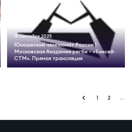
вила регби
венство России U17
икоррупционная политика
российские соревнования U16
19 сентября 2025
Юношеский чемпионат России |
Московская Академия регби – «Енисей-
российские соревнования U15
СТМ». Прямая трансляция
ОЕ
1
2
…
ект сводного календаря ФРР 2026
пионат России по пляжному регби. Мужчин