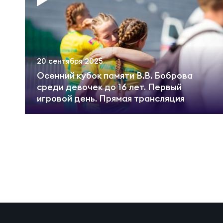
Пра
Пер
Ант
Все
20 сентября 2025
Осенний кубок памяти В.В. Боброва
среди девочек до 16 лет. Первый
Все
игровой день. Прямая трансляция
ДРУГ
Про
Чем