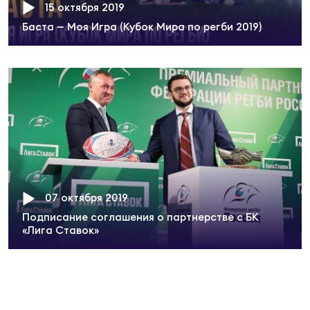
Фед
15 октября 2019
регб
Баста — Моя Игра (Кубок Мира по регби 2019)
Экс
Пер
Фон
Перв
ПРОГ
Перв
07 октября 2019
Ака
Все
Подписание соглашения о партнерстве с БК
«Лига Ставок»
по р
Нов
ЮНОШ
Зай