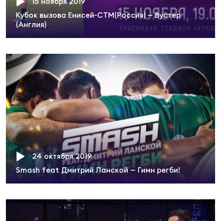
15 ноября 2019
Суп
Поп
Сбо
ОТПРАВИТЬ
Кубок вызова Енисей-СТМ(Россия) — Вустер
Регионы
(Англия)
Выс
Пра
Рус
Сборные
Лиг
Нац
Антидопинг
ЖЕНС
Чем
Кон
Магазин
Сбо
ком
Кубо
24 октября 2019
Контакты
Сбо
Smash feat Дмитрий Ланской — Гимн регби!
РЕГБИ
Высш
Ист