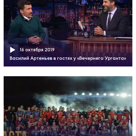
Фин
Цен
Фин
Дет
16 октября 2019
ЖЕНС
Сту
Василий Артемьев в гостях у «Вечернего Урганта»
Чем
Рег
стр
Чем
Все
Кубо
Суд