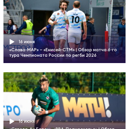
Фин
Цен
Фин
Дет
16 июня
ЖЕНС
«Слава-МАР» – «Енисей-СТМ» | Обзор матча 6-го
Сту
тура Чемпионата России по регби 2026
Чем
Рег
стр
Чем
Все
Кубо
16 июня
Суд