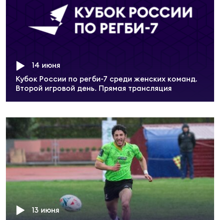
Юно
Еди
про
Пер
14 июня
Кубок России по регби-7 среди женских команд.
ОФИЦ
Второй игровой день. Прямая трансляция
Пер
Зал
Пер
Айд
Перв
Док
Пер
13 июня