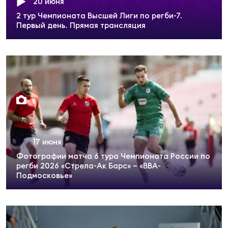
20 июня
Суп
Поп
Сбо
ОТПРАВИТЬ
2 тур Чемпионата Высшей Лиги по регби-7.
Регионы
Первый день. Прямая трансляция
Выс
Пра
Рус
Сборные
Лиг
Нац
Антидопинг
ЖЕНС
Чем
Кон
Магазин
Сбо
ком
17 июня
Кубо
Фотографии матча 6 тура Чемпионата России по
Контакты
регби 2026 «Стрела-Ак Барс» – «ВВА-
Сбо
Подмосковье»
РЕГБИ
Высш
Ист