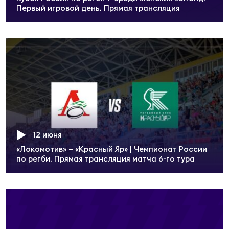
Чем
Первый игровой день. Прямая трансляция
сне
Чем
сне
Кубо
Муж
12 июня
Кубо
«Локомотив» – «Красный Яр» | Чемпионат России
по регби. Прямая трансляция матча 6-го тура
Жен