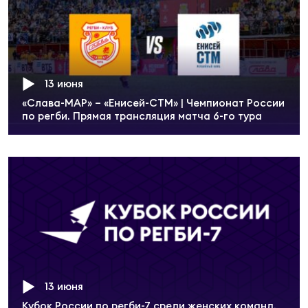
Чем
рег
13 июня
«Слава-МАР» – «Енисей-СТМ» | Чемпионат России
Чем
по регби. Прямая трансляция матча 6-го тура
рег
Куб
Муж
Куб
Жен
13 июня
Кубок России по регби-7 среди женских команд.