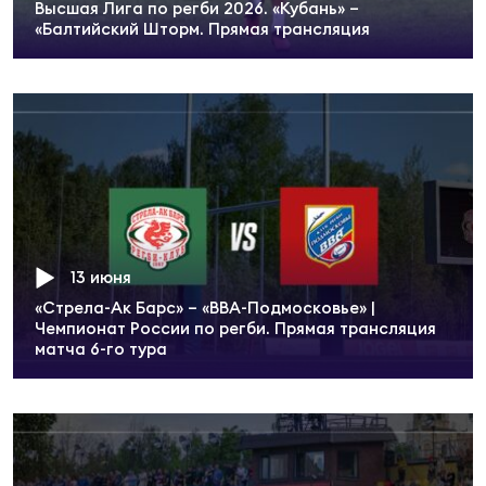
Высшая Лига по регби 2026. «Кубань» –
Зак
«Балтийский Шторм. Прямая трансляция
Перв
Пра
Пер
Ант
Все
Все
13 июня
«Стрела-Ак Барс» – «ВВА-Подмосковье» |
Чемпионат России по регби. Прямая трансляция
матча 6-го тура
ДРУГ
Про
202