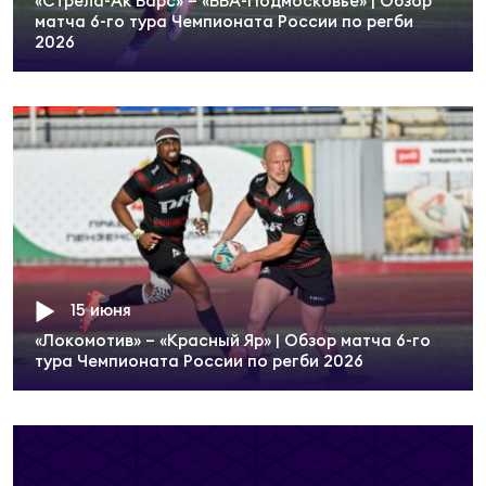
Фед
«Стрела-Ак Барс» – «ВВА-Подмосковье» | Обзор
матча 6-го тура Чемпионата России по регби
регб
2026
Экс
Пер
Фон
Перв
ПРОГ
Перв
15 июня
Ака
Все
«Локомотив» – «Красный Яр» | Обзор матча 6-го
тура Чемпионата России по регби 2026
по р
Нов
ЮНОШ
Зай