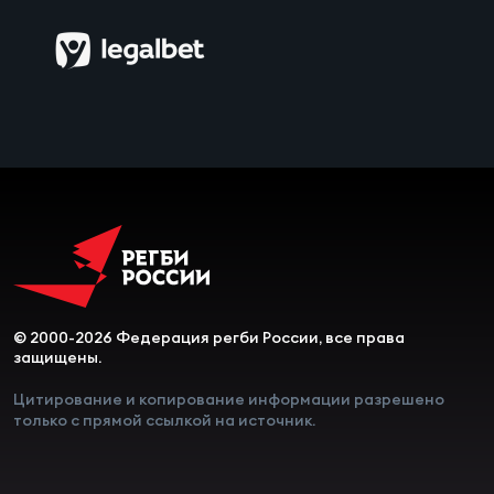
Чем
сне
Чем
сне
Кубо
Муж
Кубо
© 2000-2026 Федерация регби России, все права
Жен
защищены.
Цитирование и копирование информации разрешено
только с прямой ссылкой на источник.