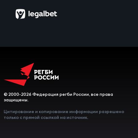
Чем
сне
Чем
сне
Кубо
Муж
Кубо
© 2000-2026 Федерация регби России, все права
Жен
защищены.
Цитирование и копирование информации разрешено
только с прямой ссылкой на источник.