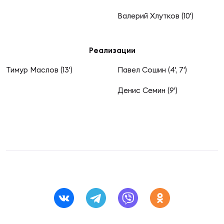
Фин
Валерий Хлутков (10')
Цен
Фин
Реализации
Дет
Тимур Маслов (13')
Павел Сошин (4', 7')
ЖЕНС
Денис Семин (9')
Сту
Чем
Рег
стр
Чем
Все
Кубо
Суд