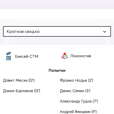
Суп
Поп
Сбо
ОТПРАВИТЬ
Регионы
Выс
Пра
Рус
Сборные
Краткая сводка
Лиг
Нац
Антидопинг
ЖЕНС
Локомотив
Енисей-СТМ
Чем
Кон
Магазин
Сбо
ком
Попытки
Кубо
Давит Месхи (12')
Франко Нодье (2')
Контакты
Сбо
РЕГБИ
Данил Бурлаков (13')
Денис Семин (3')
Высш
Александр Гудок (7')
Ист
Андрей Янюшкин (9')