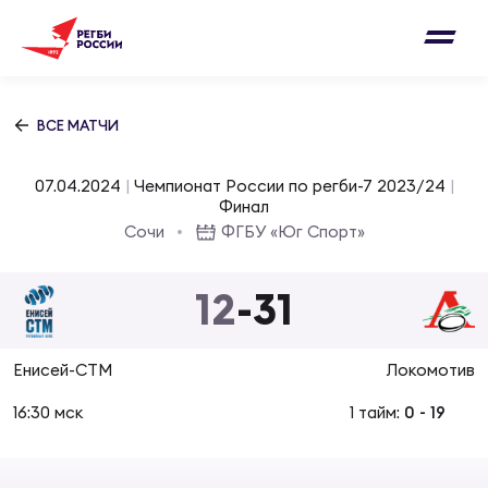
Письмо на region@rugby.ru
Подписка на новости от Федерации регби
Добавление матчей в календарь
России
Выберите категорию совернований
ВСЕ МАТЧИ
Новости
Мужские
07.04.2024
|
Чемпионат России по регби-7 2023/24
|
МУЖС
ВИДЕ
УПРА
МУЖС
Финал
Матчи
Сочи
ФГБУ «Юг Спорт»
Женские
Согласен на обработку персональных
Чем
Цел
Сбо
данных
12
-
31
Турниры
ФОТО
Куб
Стр
Сбо
ОТПРАВИТЬ
Енисей-СТМ
Локомотив
Медиа
ЖУРНА
16:30 мск
1 тайм:
0
-
19
Спа
Выс
Сбо
Согласен на обработку персональных
Федерация
данных