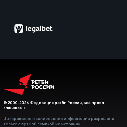
Чем
сне
Чем
сне
Кубо
Муж
Кубо
Жен
© 2000-2026 Федерация регби России, все права
защищены.
Цитирование и копирование информации разрешено
только с прямой ссылкой на источник.