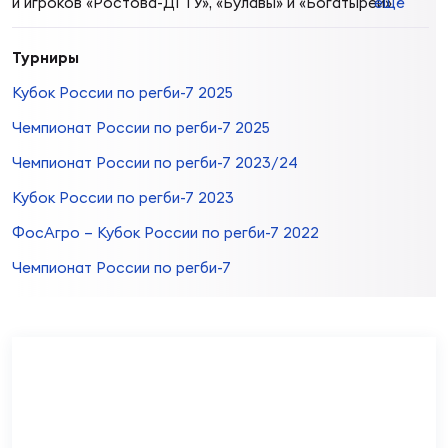
и игроков «Ростова-ДГТУ», «Булавы» и «Богатырей».
ещё
Суп
Поп
Сбо
ОТПРАВИТЬ
Регионы
Турниры
Выс
Пра
Рус
Кубок России по регби-7 2025
Сборные
Чемпионат России по регби-7 2025
Лиг
Нац
Чемпионат России по регби-7 2023/24
Антидопинг
ЖЕНС
Кубок России по регби-7 2023
Чем
Кон
ФосАгро – Кубок России по регби-7 2022
Магазин
Сбо
ком
Чемпионат России по регби-7
Кубо
Контакты
Сбо
РЕГБИ
Высш
Ист