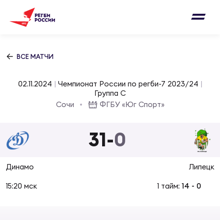
Письмо на region@rugby.ru
Подписка на новости от Федерации регби
Добавление матчей в календарь
России
Выберите категорию совернований
ВСЕ МАТЧИ
Новости
Мужские
02.11.2024
|
Чемпионат России по регби-7 2023/24
|
МУЖС
ВИДЕ
УПРА
МУЖС
Группа C
Матчи
Сочи
ФГБУ «Юг Спорт»
Женские
Согласен на обработку персональных
Чем
Цел
Сбо
данных
31
-
0
Турниры
ФОТО
Куб
Стр
Сбо
ОТПРАВИТЬ
Динамо
Липецк
Медиа
ЖУРНА
15:20 мск
1 тайм:
14
-
0
Спа
Выс
Сбо
Согласен на обработку персональных
Федерация
данных