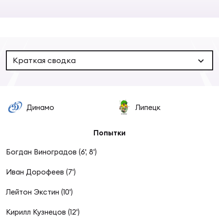
Суп
Поп
Сбо
ОТПРАВИТЬ
Регионы
Выс
Пра
Рус
Сборные
Краткая сводка
Лиг
Нац
Антидопинг
ЖЕНС
Динамо
Липецк
Чем
Кон
Магазин
Сбо
ком
Попытки
Кубо
Богдан Виноградов (6', 8')
Контакты
Сбо
Иван Дорофеев (7')
РЕГБИ
Высш
Лейтон Экстин (10')
Ист
Кирилл Кузнецов (12')