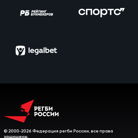
Чем
сне
Чем
сне
Кубо
Муж
Кубо
Жен
© 2000-2026 Федерация регби России, все права
защищены.