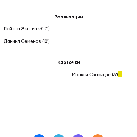
Фин
Цен
Реализации
Фин
Лейтон Экстин (6', 7')
Дет
Даниил Семенов (10')
ЖЕНС
Сту
Карточки
Чем
Иракли Сванидзе (3')
Рег
стр
Чем
Все
Кубо
Суд