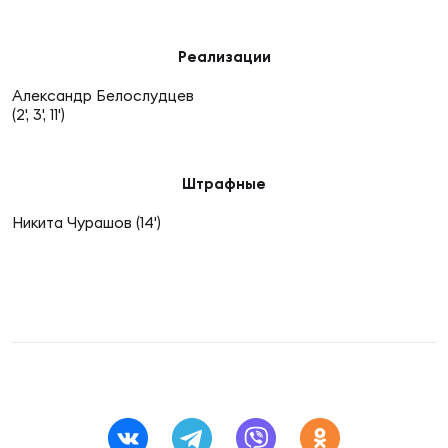
Фин
Цен
Реализации
Фин
Александр Белослудцев
(2', 3', 11')
Дет
ЖЕНС
Штрафные
Сту
Никита Чурашов (14')
Чем
Рег
стр
Чем
Все
Кубо
Суд