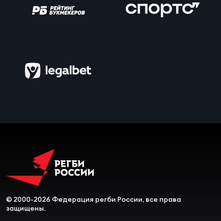
Чем
сне
Чем
сне
Кубо
Муж
Кубо
Жен
© 2000-2026 Федерация регби России, все права
защищены.