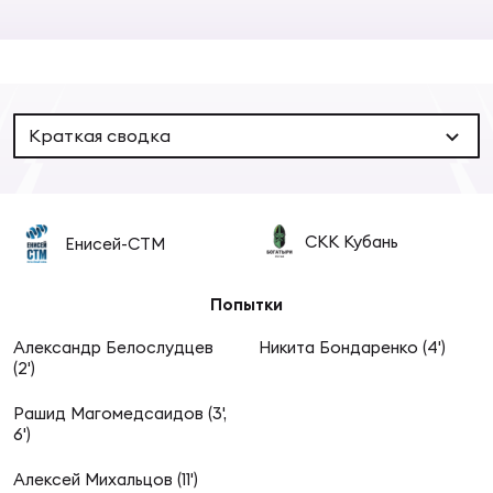
Суп
Поп
Сбо
ОТПРАВИТЬ
Регионы
Выс
Пра
Рус
Сборные
Краткая сводка
Лиг
Нац
Антидопинг
ЖЕНС
СКК Кубань
Енисей-СТМ
Чем
Кон
Магазин
Сбо
ком
Попытки
Кубо
Александр Белослудцев
Никита Бондаренко (4')
Контакты
Сбо
(2')
РЕГБИ
Высш
Рашид Магомедсаидов (3',
6')
Ист
Алексей Михальцов (11')