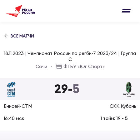
Письмо на region@rugby.ru
Подписка на новости от Федерации регби
Добавление матчей в календарь
России
Выберите категорию совернований
ВСЕ МАТЧИ
Новости
Мужские
18.11.2023
|
Чемпионат России по регби-7 2023/24
|
Группа
МУЖС
ВИДЕ
УПРА
МУЖС
C
Матчи
Сочи
ФГБУ «Юг Спорт»
Женские
Согласен на обработку персональных
Чем
Цел
Сбо
данных
29
-
5
Турниры
ФОТО
Куб
Стр
Сбо
ОТПРАВИТЬ
Енисей-СТМ
СКК Кубань
Медиа
ЖУРНА
16:40 мск
1 тайм:
19
-
5
Спа
Выс
Сбо
Согласен на обработку персональных
Федерация
данных