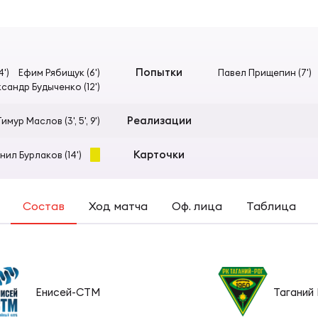
Согласен на обработку персональных данных
еркубок России
ечительский совет
рная России U17
ОТПРАВИТЬ
шая лига
вление
ские Барбарианс
Попытки
')
Ефим Рябищук (6')
Павел Прищепин (7')
сандр Будыченко (12')
а молодежных команд
иональный совет тренеров
Реализации
имур Маслов (3', 5', 9')
КИЕ
Карточки
нил Бурлаков (14')
пионат России по регби-7
трольно-дисциплинарный комитет
рная по регби-7
Состав
Ход матча
Оф. лица
Таблица
к России по регби-7
 В РОССИИ
рная по регби
ая лига по регби-7
ория регби в России
Енисей-СТМ
Таганий