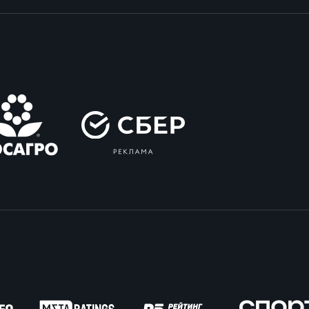
вила регби
венство России U17
икоррупционная политика
российские соревнования U16
российские соревнования U15
ОЕ
ект сводного календаря ФРР 2026
пионат России по пляжному регби. Мужчин