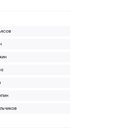
ьясов
н
кин
ра
в
епин
льчиков