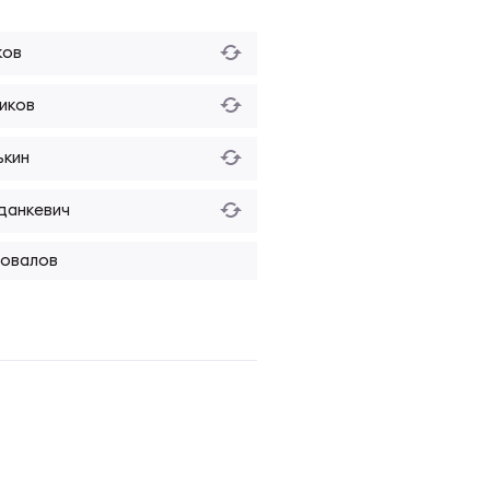
ков
иков
ькин
данкевич
повалов