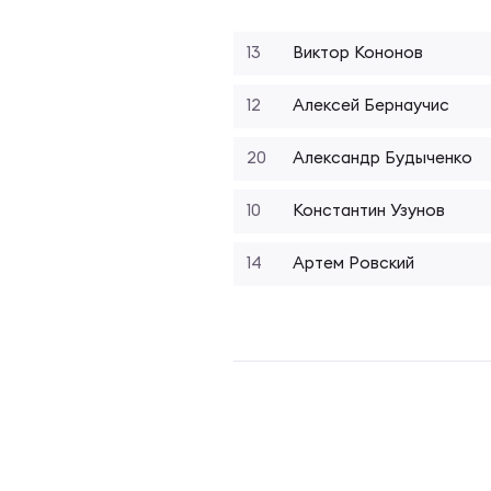
Фед
Экс
13
Виктор Кононов
Пер
Фон
12
Алексей Бернаучис
Перв
20
Александр Будыченко
ПРОГ
10
Константин Узунов
Перв
Ака
14
Артем Ровский
Все
Нов
ЮНОШ
Зай