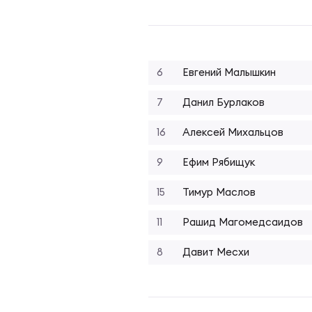
Фин
Цен
Фин
Дет
6
Евгений Малышкин
7
Данил Бурлаков
ЖЕНС
Сту
16
Алексей Михальцов
9
Ефим Рябищук
Чем
Рег
15
Тимур Маслов
Чем
Все
11
Рашид Магомедсаидов
8
Давит Месхи
Суд
Кубо