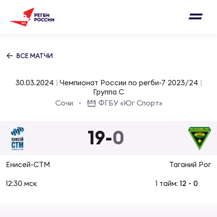
Письмо на region@rugby.ru
Подписка на новости от Федерации регби
Добавление матчей в календарь
России
Выберите категорию совернований
ВСЕ МАТЧИ
Новости
Мужские
30.03.2024
|
Чемпионат России по регби-7 2023/24
|
МУЖС
ВИДЕ
УПРА
МУЖС
Группа C
Матчи
Сочи
ФГБУ «Юг Спорт»
Женские
Согласен на обработку персональных
Чем
Цел
Сбо
данных
19
-
0
Турниры
ФОТО
Куб
Стр
Сбо
ОТПРАВИТЬ
Енисей-СТМ
Таганий Рог
Медиа
ЖУРНА
12:30 мск
1 тайм:
12
-
0
Спа
Выс
Сбо
Согласен на обработку персональных
Федерация
данных