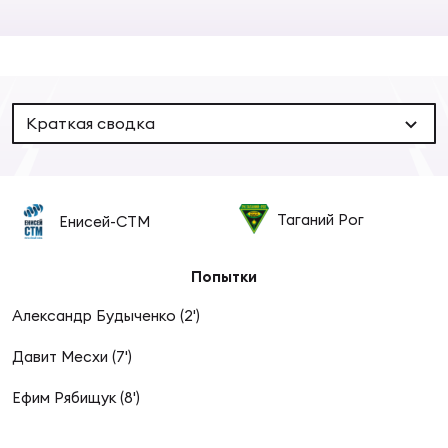
Суп
Поп
Сбо
ОТПРАВИТЬ
Регионы
Выс
Пра
Рус
Сборные
Краткая сводка
Лиг
Нац
Антидопинг
ЖЕНС
Таганий Рог
Енисей-СТМ
Чем
Кон
Магазин
Сбо
ком
Попытки
Кубо
Александр Будыченко (2')
Контакты
Сбо
РЕГБИ
Давит Месхи (7')
Высш
Ефим Рябищук (8')
Ист