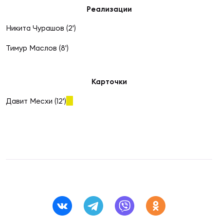
Фин
Реализации
Цен
Никита Чурашов (2')
Фин
Тимур Маслов (8')
Дет
ЖЕНС
Карточки
Сту
Давит Месхи (12')
Чем
Рег
стр
Чем
Все
Кубо
Суд