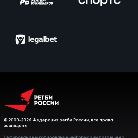
Чем
сне
Чем
сне
Кубо
Муж
Кубо
Жен
© 2000-2026 Федерация регби России, все права
защищены.
Цитирование и копирование информации разрешено