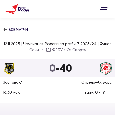
Письмо на region@rugby.ru
Подписка на новости от Федерации регби
Добавление матчей в календарь
России
Выберите категорию совернований
ВСЕ МАТЧИ
Новости
Мужские
12.11.2023
|
Чемпионат России по регби-7 2023/24
|
Финал
МУЖС
ВИДЕ
УПРА
МУЖС
Сочи
ФГБУ «Юг Спорт»
Матчи
Женские
Согласен на обработку персональных
0
-
40
Чем
Цел
Сбо
данных
Турниры
ФОТО
Застава-7
Стрела-Ак Барс
Куб
Стр
Сбо
ОТПРАВИТЬ
Медиа
16:30 мск
1 тайм:
0
-
19
ЖУРНА
Спа
Выс
Сбо
Согласен на обработку персональных
Федерация
данных