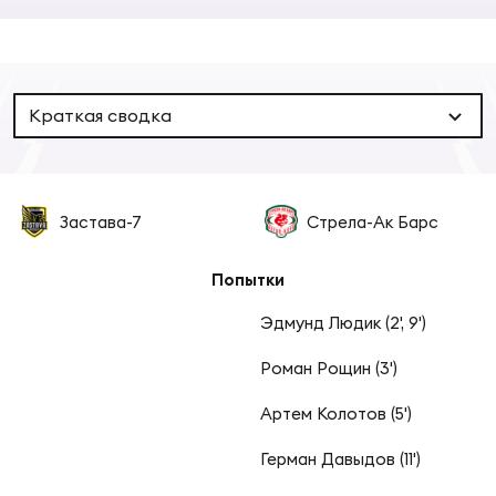
Суп
Поп
Сбо
ОТПРАВИТЬ
Регионы
Выс
Пра
Рус
Краткая сводка
Сборные
Лиг
Нац
Антидопинг
ЖЕНС
Застава-7
Стрела-Ак Барс
Чем
Кон
Магазин
Попытки
Сбо
ком
Эдмунд Людик (2', 9')
Кубо
Контакты
Сбо
Роман Рощин (3')
РЕГБИ
Артем Колотов (5')
Высш
Герман Давыдов (11')
Ист