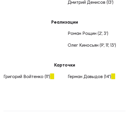
Фин
Дмитрий Денисов (13')
Цен
Фин
Реализации
Роман Рощин (2', 3')
Дет
Олег Киносьян (9', 11', 13')
ЖЕНС
Сту
Карточки
Чем
Рег
Григорий Войтенко (11')
Герман Давыдов (14')
стр
Чем
Все
Кубо
Суд