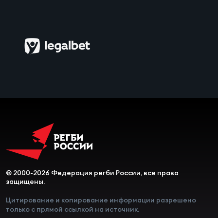
Чем
сне
Чем
сне
Кубо
Муж
Кубо
Жен
© 2000-2026 Федерация регби России, все права
защищены.
Цитирование и копирование информации разрешено
только с прямой ссылкой на источник.