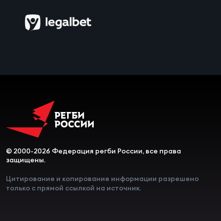
Чем
сне
Чем
сне
Кубо
Муж
Кубо
© 2000-2026 Федерация регби России, все права
Жен
защищены.
Цитирование и копирование информации разрешено
только с прямой ссылкой на источник.