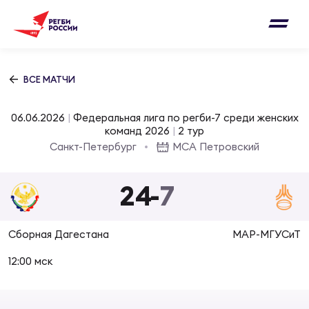
Письмо на region@rugby.ru
Подписка на новости от Федерации регби
Добавление матчей в календарь
России
Выберите категорию совернований
ВСЕ МАТЧИ
Новости
Мужские
06.06.2026
|
Федеральная лига по регби-7 среди женских
МУЖС
ВИДЕ
УПРА
МУЖС
команд 2026
|
2 тур
Матчи
Санкт-Петербург
МСА Петровский
Женские
Согласен на обработку персональных
Чем
Цел
Сбо
данных
24
-
7
Турниры
ФОТО
Куб
Стр
Сбо
ОТПРАВИТЬ
Сборная Дагестана
МАР-МГУСиТ
Медиа
ЖУРНА
12:00 мск
Спа
Выс
Сбо
Согласен на обработку персональных
Федерация
данных