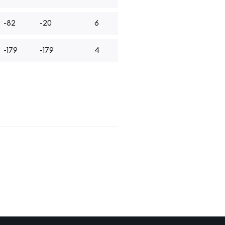
-82
-20
6
-179
-179
4