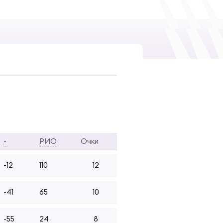
-
РИО
Очки
-12
110
12
-41
65
10
-55
24
8