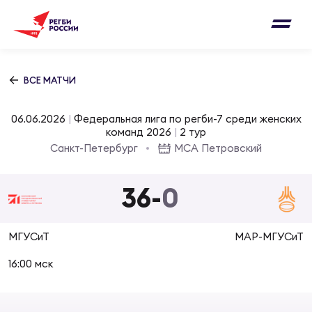
Письмо на region@rugby.ru
Подписка на новости от Федерации регби
Добавление матчей в календарь
России
Выберите категорию совернований
ВСЕ МАТЧИ
Новости
Мужские
06.06.2026
|
Федеральная лига по регби-7 среди женских
МУЖС
ВИДЕ
УПРА
МУЖС
команд 2026
|
2 тур
Матчи
Санкт-Петербург
МСА Петровский
Женские
Согласен на обработку персональных
Чем
Цел
Сбо
данных
36
-
0
Турниры
ФОТО
Куб
Стр
Сбо
ОТПРАВИТЬ
МГУСиТ
МАР-МГУСиТ
Медиа
ЖУРНА
16:00 мск
Спа
Выс
Сбо
Согласен на обработку персональных
Федерация
данных