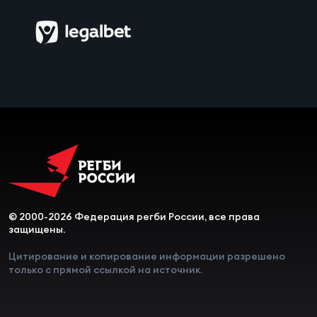
Чем
сне
Чем
сне
Кубо
Муж
Кубо
© 2000-2026 Федерация регби России, все права
Жен
защищены.
Цитирование и копирование информации разрешено
только с прямой ссылкой на источник.