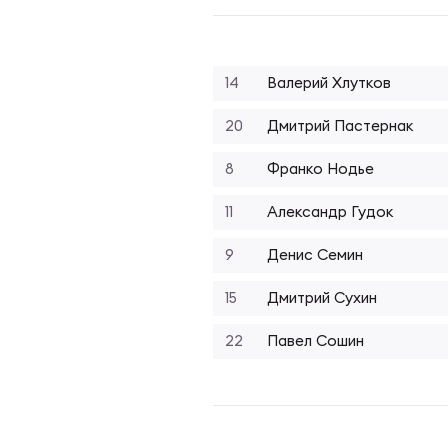
Фин
Цен
Фин
14
Валерий Хлутков
Дет
20
Дмитрий Пастернак
ЖЕНС
Сту
8
Франко Нодье
11
Александр Гудок
Чем
Рег
9
Денис Семин
15
Дмитрий Сухин
Чем
Все
22
Павел Сошин
Суд
Кубо