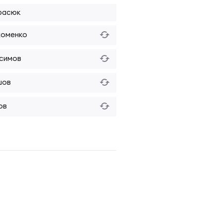
расюк
хоменко
асимов
шов
ов