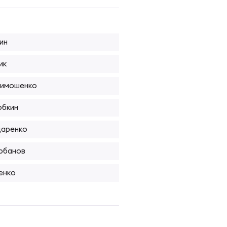
ин
ик
Тимошенко
обкин
даренко
рбанов
енко