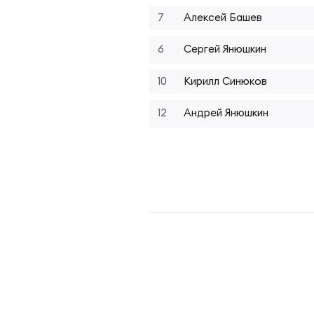
Фед
Экс
7
Алексей Башев
6
Сергей Янюшкин
Пер
Фон
10
Кирилл Синюков
Перв
12
Андрей Янюшкин
ПРОГ
Перв
Ака
Все
Нов
ЮНОШ
Зай