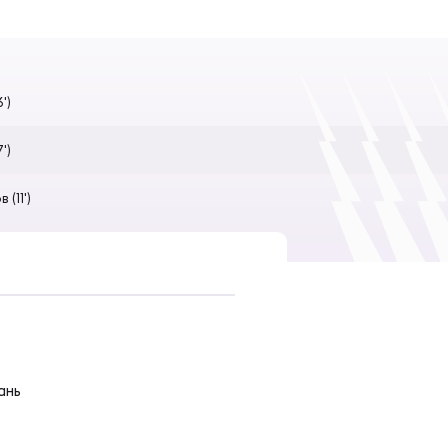
')
')
(11')
ань