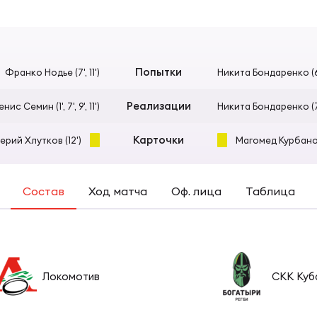
Согласен на обработку персональных данных
еркубок России
ечительский совет
рная России U17
ОТПРАВИТЬ
шая лига
вление
ские Барбарианс
Попытки
Франко Нодье (7', 11')
Никита Бондаренко (6
Реализации
нис Семин (1', 7', 9', 11')
Никита Бондаренко (7
а молодежных команд
иональный совет тренеров
КИЕ
Карточки
ерий Хлутков (12')
Магомед Курбанов 
пионат России по регби-7
трольно-дисциплинарный комитет
рная по регби-7
Состав
Ход матча
Оф. лица
Таблица
к России по регби-7
 В РОССИИ
рная по регби
ая лига по регби-7
Локомотив
СКК Куб
ория регби в России