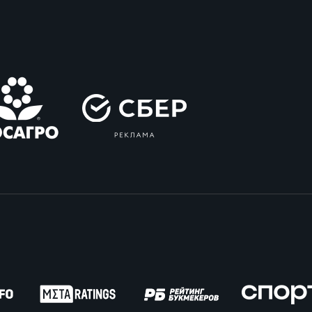
вила регби
венство России U17
икоррупционная политика
российские соревнования U16
российские соревнования U15
ОЕ
ект сводного календаря ФРР 2026
пионат России по пляжному регби. Мужчин