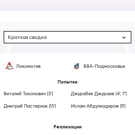
Суп
Поп
Сбо
ОТПРАВИТЬ
Регионы
Выс
Пра
Рус
Сборные
Краткая сводка
Лиг
Нац
Антидопинг
ЖЕНС
Локомотив
ВВА-Подмосковье
Чем
Кон
Магазин
Сбо
ком
Попытки
Кубо
Виталий Тихонович (3')
Джурабек Джураев (4', 7')
Контакты
Сбо
Дмитрий Пастернак (13')
Ислам Абдулкадиров (11')
РЕГБИ
Высш
Реализации
Ист