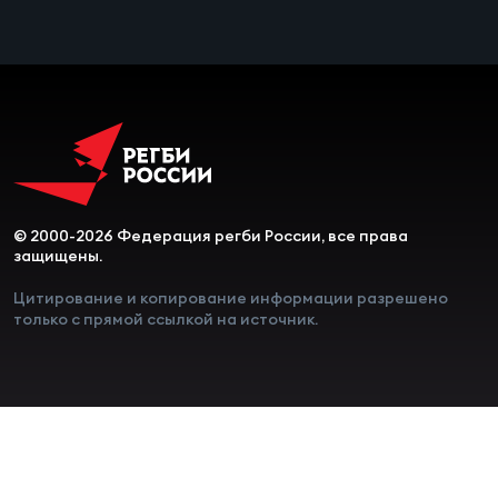
Чем
сне
Чем
сне
Кубо
© 2000-2026 Федерация регби России, все права
Муж
защищены.
Цитирование и копирование информации разрешено
только с прямой ссылкой на источник.
Кубо
Жен