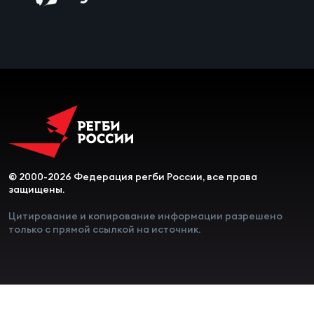
Чем
сне
Чем
сне
Кубо
Муж
© 2000-2026 Федерация регби России, все права
защищены.
Кубо
Цитирование и копирование информации разрешено
Жен
только с прямой ссылкой на источник.