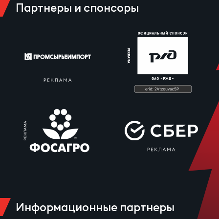
Партнеры и спонсоры
Зак
Перв
Пра
Пер
Ант
Все
Все
ДРУГ
Про
Информационные партнеры
202