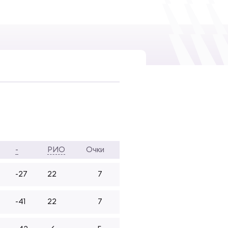
-
РИО
Очки
-27
22
7
-41
22
7