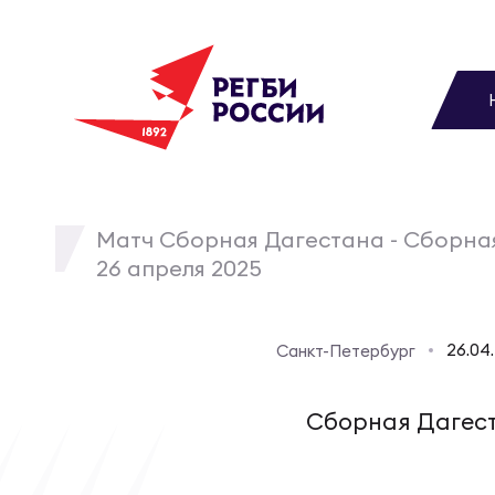
До
Новости
Вы
МУЖС
ВИДЕ
УПРА
МУЖС
Матчи
Матч Сборная Дагестана - Сборная
26 апреля 2025
Чем
Цел
Сбо
Турниры
ФОТО
26.04
Санкт-Петербург
Куб
Стр
Сбо
Медиа
ЖУРНА
Сборная Дагес
Спа
Выс
Сбо
Федерация