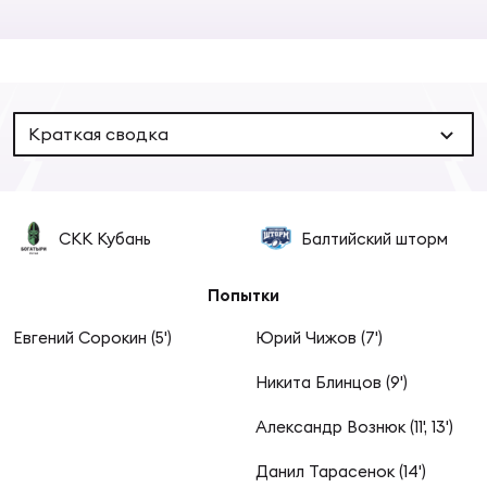
Суп
Поп
Сбо
ОТПРАВИТЬ
Регионы
Выс
Пра
Рус
Сборные
Краткая сводка
Лиг
Нац
Антидопинг
ЖЕНС
СКК Кубань
Балтийский шторм
Чем
Кон
Магазин
Сбо
ком
Попытки
Кубо
Евгений Сорокин (5')
Юрий Чижов (7')
Контакты
Сбо
Никита Блинцов (9')
РЕГБИ
Высш
Александр Вознюк (11', 13')
Ист
Данил Тарасенок (14')