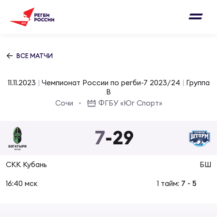
Письмо на region@rugby.ru
Подписка на новости от Федерации регби
Добавление матчей в календарь
России
Выберите категорию совернований
ВСЕ МАТЧИ
Новости
Мужские
11.11.2023
|
Чемпионат России по регби-7 2023/24
|
Группа
МУЖС
ВИДЕ
УПРА
МУЖС
B
Матчи
Сочи
ФГБУ «Юг Спорт»
Женские
Согласен на обработку персональных
Чем
Цел
Сбо
данных
7
-
29
Турниры
ФОТО
Куб
Стр
Сбо
ОТПРАВИТЬ
СКК Кубань
БШ
Медиа
ЖУРНА
16:40 мск
1 тайм:
7
-
5
Спа
Выс
Сбо
Согласен на обработку персональных
Федерация
данных