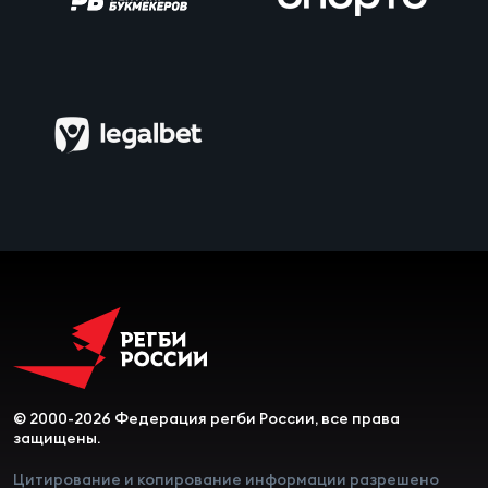
Чем
сне
Чем
сне
Кубо
Муж
Кубо
Жен
© 2000-2026 Федерация регби России, все права
защищены.
Цитирование и копирование информации разрешено