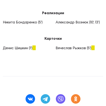
Фин
Цен
Реализации
Фин
Никита Бондаренко (5')
Александр Вознюк (10', 13')
Дет
Карточки
ЖЕНС
Сту
Денис Шишкин (1')
Вячеслав Рыжков (5')
Чем
Рег
стр
Чем
Все
Кубо
Суд