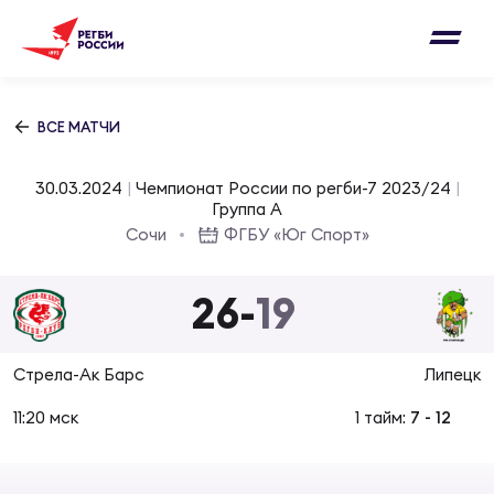
Письмо на region@rugby.ru
Подписка на новости от Федерации регби
Добавление матчей в календарь
России
Выберите категорию совернований
ВСЕ МАТЧИ
Новости
Мужские
30.03.2024
|
Чемпионат России по регби-7 2023/24
|
МУЖС
ВИДЕ
УПРА
МУЖС
Группа A
Матчи
Сочи
ФГБУ «Юг Спорт»
Женские
Согласен на обработку персональных
Чем
Цел
Сбо
данных
26
-
19
Турниры
ФОТО
Куб
Стр
Сбо
ОТПРАВИТЬ
Стрела-Ак Барс
Липецк
Медиа
ЖУРНА
11:20 мск
1 тайм:
7
-
12
Спа
Выс
Сбо
Согласен на обработку персональных
Федерация
данных