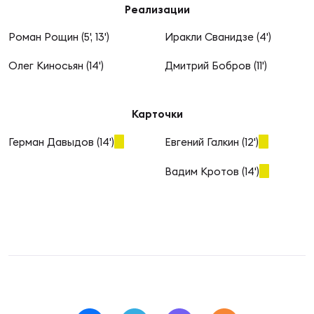
Фин
Реализации
Цен
Роман Рощин (5', 13')
Иракли Сванидзе (4')
Фин
Олег Киносьян (14')
Дмитрий Бобров (11')
Дет
Карточки
ЖЕНС
Сту
Герман Давыдов (14')
Евгений Галкин (12')
Чем
Вадим Кротов (14')
Рег
стр
Чем
Все
Кубо
Суд