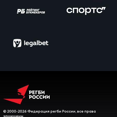
Чем
сне
Чем
сне
Кубо
Муж
Кубо
Жен
© 2000-2026 Федерация регби России, все права
защищены.