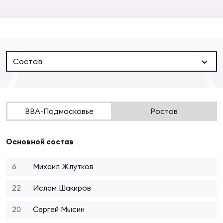
Суп
Поп
Сбо
ОТПРАВИТЬ
Регионы
Выс
Пра
Рус
Сборные
Состав
Лиг
Нац
Антидопинг
ЖЕНС
ВВА-Подмосковье
Ростов
Чем
Кон
Магазин
Сбо
ком
Основной состав
Кубо
Контакты
Сбо
6
Михаил Жлутков
РЕГБИ
Высш
22
Ислам Шакиров
20
Сергей Мысин
Ист