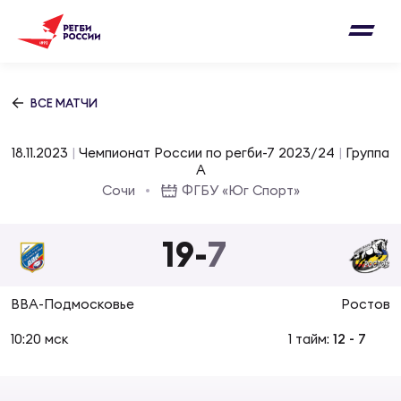
Письмо на region@rugby.ru
Подписка на новости от Федерации регби
Добавление матчей в календарь
России
Выберите категорию совернований
ВСЕ МАТЧИ
Новости
Мужские
18.11.2023
|
Чемпионат России по регби-7 2023/24
|
Группа
МУЖС
ВИДЕ
УПРА
МУЖС
A
Матчи
Сочи
ФГБУ «Юг Спорт»
Женские
Согласен на обработку персональных
Чем
Цел
Сбо
данных
19
-
7
Турниры
ФОТО
Куб
Стр
Сбо
ОТПРАВИТЬ
ВВА-Подмосковье
Ростов
Медиа
ЖУРНА
10:20 мск
1 тайм:
12
-
7
Спа
Выс
Сбо
Согласен на обработку персональных
Федерация
данных