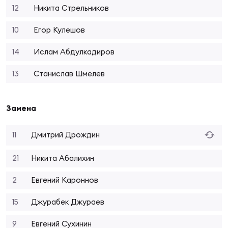
Фин
12
Никита Стрельников
Цен
10
Егор Кулешов
Фин
14
Ислам Абдулкадиров
Дет
13
Станислав Шмелев
ЖЕНС
Сту
Замена
Чем
Рег
11
Дмитрий Дрождин
стр
Чем
21
Никита Абалихин
2
Евгений Кароннов
Все
Кубо
15
Джурабек Джураев
Суд
9
Евгений Сухинин