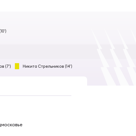
10')
в (7')
Никита Стрельников (14')
дмосковье