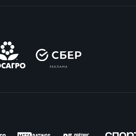
вила регби
венство России U17
икоррупционная политика
российские соревнования U16
российские соревнования U15
ОЕ
ект сводного календаря ФРР 2026
пионат России по пляжному регби. Мужчин