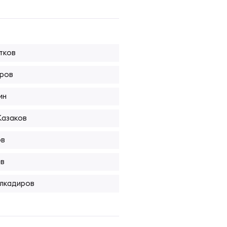
тков
ров
ин
Казаков
ов
ев
лкадиров