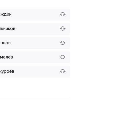
ождин
льников
оннов
Шмелев
жураев