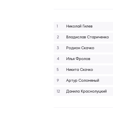
Фин
Цен
Фин
Дет
1
Николай Гилев
2
Владислав Стариченко
ЖЕНС
Сту
3
Родион Скачко
4
Илья Фролов
Чем
Рег
5
Никита Скачко
Чем
Все
9
Артур Соломяный
12
Данила Краснолуцкий
Суд
Кубо