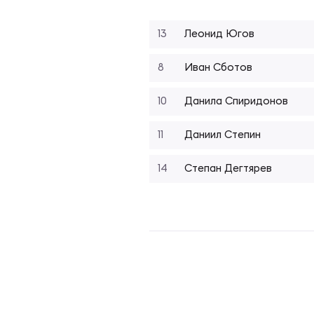
Фед
Экс
13
Леонид Югов
Пер
Фон
8
Иван Сботов
Перв
10
Данила Спиридонов
ПРОГ
11
Даниил Степин
Перв
Ака
14
Степан Дегтярев
Все
Нов
ЮНОШ
Зай