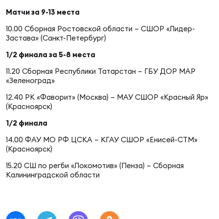
Фин
Матчи за 9-13 места
Цен
10.00 Сборная Ростовской области – СШОР «Лидер-
Фин
Застава» (Санкт-Петербург)
1/2 финала за 5-8 места
Дет
11.20 Сборная Республики Татарстан – ГБУ ДОР МАР
ЖЕНС
«Зеленоград»
Сту
12.40 РК «Фаворит» (Москва) – МАУ СШОР «Красный Яр»
(Красноярск)
Чем
1/2 финала
Рег
14.00 ФАУ МО РФ ЦСКА – КГАУ СШОР «Енисей-СТМ»
стр
(Красноярск)
Чем
15.20 СШ по регби «Локомотив» (Пенза) – Сборная
Калининградской области
Все
Кубо
Суд