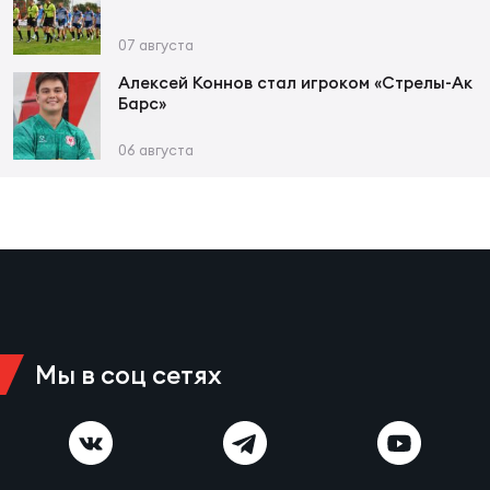
07 августа
Юно
Еди
Алексей Коннов стал игроком «Стрелы-Ак
про
Барс»
Пер
06 августа
ОФИЦ
Пер
Зал
Пер
Айд
Мы в соц сетях
Перв
Док
Пер