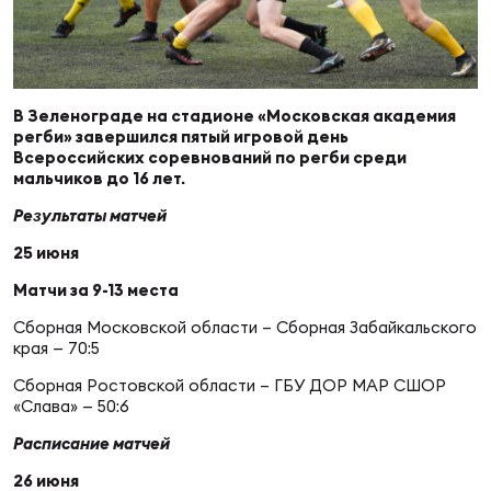
Суп
Поп
Сбо
ОТПРАВИТЬ
Регионы
Выс
Пра
Рус
В Зеленограде на стадионе «Московская академия
Сборные
регби» завершился пятый игровой день
Всероссийских соревнований по регби среди
Лиг
Нац
мальчиков до 16 лет.
Антидопинг
ЖЕНС
Результаты матчей
25 июня
Чем
Кон
Магазин
Сбо
ком
Матчи за 9-13 места
Сборная Московской области – Сборная Забайкальского
Кубо
края — 70:5
Контакты
Сбо
Сборная Ростовской области – ГБУ ДОР МАР СШОР
РЕГБИ
«Слава» — 50:6
Высш
Расписание матчей
Ист
26 июня