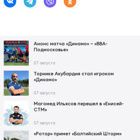
Фед
регб
Экс
Пер
Фон
Анонс матча «Динамо» – «ВВА-
Подмосковье»
Перв
07 августа
ПРОГ
Торнике Акубардия стал игроком
Перв
«Динамо»
Ака
07 августа
Все
Магомед Ильясов перешел в «Енисей-
по р
СТМ»
Нов
07 августа
«Ротор» примет «Балтийский Шторм»
ЮНОШ
Зай