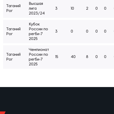
Высшая
Суп
Поп
Сбо
Таганий
ОТПРАВИТЬ
лига
3
10
2
0
0
Регионы
Рог
2023/24
Выс
Пра
Рус
Кубок
Сборные
Таганий
России по
3
0
0
0
0
Рог
регби-7
2025
Лиг
Нац
Антидопинг
ЖЕНС
Чемпионат
Таганий
России по
15
40
8
0
0
Чем
Кон
Рог
регби-7
Магазин
2025
Сбо
ком
Кубо
Контакты
Сбо
РЕГБИ
Высш
Ист