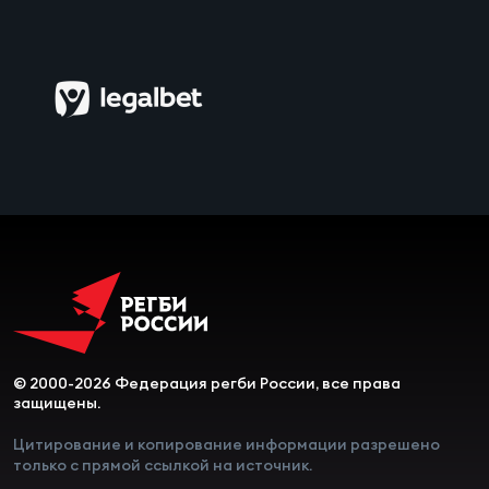
Зак
Перв
Пра
Пер
Ант
Все
Все
ДРУГ
© 2000-2026 Федерация регби России, все права
защищены.
Цитирование и копирование информации разрешено
Про
только с прямой ссылкой на источник.
202