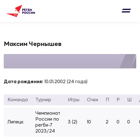
Письмо на region@rugby.ru
Подписка на новости от Федерации регби
Добавление матчей в календарь
России
Выберите категорию совернований
Новости
Максим Чернышев
Мужские
МУЖС
ВИДЕ
УПРА
МУЖС
Матчи
Женские
Согласен на обработку персональных
Чем
Цел
Сбо
Дата рождения:
10.01.2002 (24 года)
данных
Турниры
ФОТО
Команда
Турнир
Игры
Очки
П
Р
Ш
Куб
Стр
Сбо
ОТПРАВИТЬ
Медиа
Чемпионат
ЖУРНА
России по
Липецк
3 (2)
10
2
0
0
Спа
Выс
Сбо
Согласен на обработку персональных
регби-7
Федерация
данных
2023/24