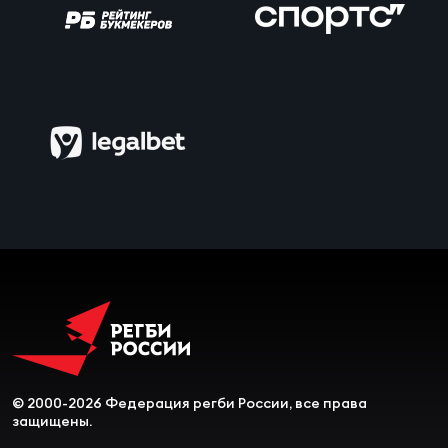
Чем
рег
Чем
рег
Куб
Муж
Куб
Жен
© 2000-2026 Федерация регби России, все права
защищены.