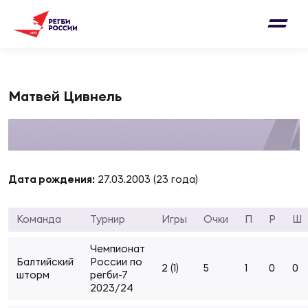
Письмо на region@rugby.ru
Подписка на новости от Федерации регби
Добавление матчей в календарь
России
Выберите категорию совернований
Новости
Матвей Цивнель
Мужские
МУЖС
ВИДЕ
УПРА
МУЖС
Матчи
Женские
Согласен на обработку персональных
Чем
Цел
Сбо
Дата рождения:
27.03.2003 (23 года)
данных
Турниры
ФОТО
Команда
Турнир
Игры
Очки
П
Р
Ш
Куб
Стр
Сбо
ОТПРАВИТЬ
Медиа
Чемпионат
ЖУРНА
Балтийский
России по
2 (1)
5
1
0
0
Спа
Выс
Сбо
Согласен на обработку персональных
шторм
регби-7
Федерация
данных
2023/24