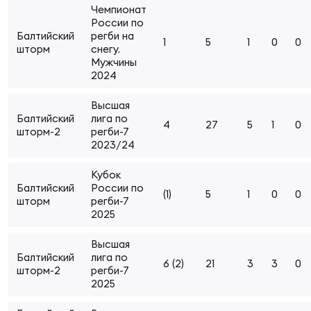
Чемпионат
Суп
Поп
Сбо
ОТПРАВИТЬ
России по
Регионы
Балтийский
регби на
1
5
1
0
0
шторм
снегу.
Мужчины
Выс
Пра
Рус
Сборные
2024
Высшая
Лиг
Нац
Балтийский
лига по
Антидопинг
4
27
5
1
0
ЖЕНС
шторм-2
регби-7
2023/24
Чем
Кон
Магазин
Кубок
Сбо
ком
Балтийский
России по
(1)
5
1
0
0
шторм
регби-7
Кубо
2025
Контакты
Сбо
Высшая
РЕГБИ
Балтийский
лига по
Высш
6 (2)
21
3
3
0
шторм-2
регби-7
2025
Ист