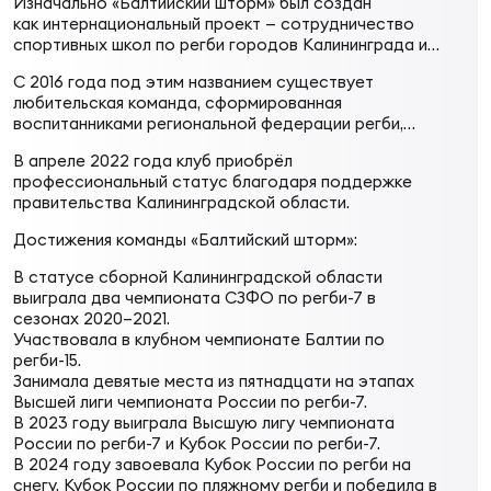
Изначально «Балтийский шторм» был создан
Суп
Поп
Сбо
как интернациональный проект — сотрудничество
ОТПРАВИТЬ
Регионы
спортивных школ по регби городов Калининграда и
Шауляя. Идея появилась на Первом международном
С 2016 года под этим названием существует
детско-юношеском турнире по регби, где
Выс
Пра
Рус
любительская команда, сформированная
встретились тренер сборной России U18 Виталий
Сборные
воспитанниками региональной федерации регби,
Сорокин и директор шауляйской спортшколы
областной спортивной школы олимпийского резерва
«Клявас» Сваюнас Микалчус. Они решили собрать
В апреле 2022 года клуб приобрёл
и Училища олимпийского резерва Калининградской
интернациональную команду, так как и в Шауляе, и в
Лиг
Нац
профессиональный статус благодаря поддержке
области.
Калининграде не хватало игроков определённого
Антидопинг
правительства Калининградской области.
ЖЕНС
возраста для выступления на ежегодном
международном турнире в Анапе. Название
Достижения команды «Балтийский шторм»:
«Балтийский шторм» было придумано сразу.
Чем
Кон
Магазин
В статусе сборной Калининградской области
Сбо
ком
выиграла два чемпионата СЗФО по регби-7 в
сезонах 2020–2021.
Кубо
Участвовала в клубном чемпионате Балтии по
Контакты
Сбо
регби-15.
Занимала девятые места из пятнадцати на этапах
РЕГБИ
Высшей лиги чемпионата России по регби-7.
Высш
В 2023 году выиграла Высшую лигу чемпионата
России по регби-7 и Кубок России по регби-7.
В 2024 году завоевала Кубок России по регби на
Ист
снегу, Кубок России по пляжному регби и победила в