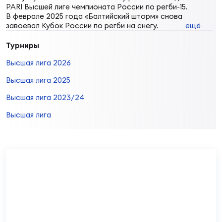
Фин
PARI Высшей лиге чемпионата России по регби-15.
В феврале 2025 года «Балтийский шторм» снова
Цен
завоевал Кубок России по регби на снегу.
ещё
Фин
Турниры
Дет
Высшая лига 2026
Высшая лига 2025
ЖЕНС
Сту
Высшая лига 2023/24
Высшая лига
Чем
Рег
стр
Чем
Все
Кубо
Суд