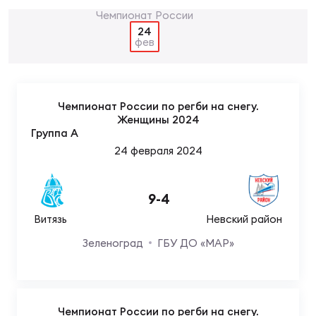
Суп
Поп
Сбо
ОТПРАВИТЬ
Регионы
24
фев
Выс
Пра
Рус
Сборные
Чемпионат России по регби на снегу.
Лиг
Нац
Женщины 2024
Антидопинг
ЖЕНС
Группа A
24 февраля 2024
Чем
Кон
Магазин
Сбо
ком
9
-
4
Кубо
Витязь
Невский район
Контакты
Сбо
Зеленоград
ГБУ ДО «МАР»
РЕГБИ
Высш
Ист
Чемпионат России по регби на снегу.