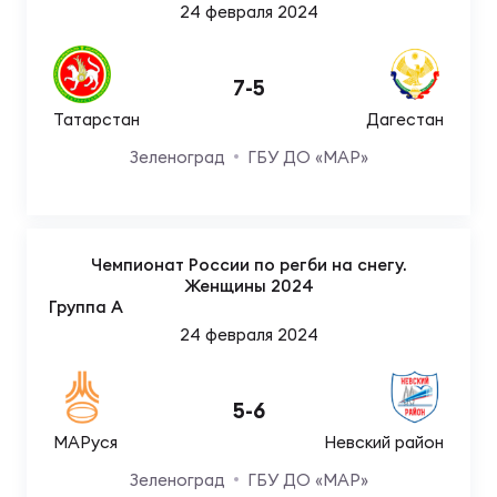
24 февраля 2024
Чем
7
-
5
рег
Татарстан
Дагестан
Зеленоград
ГБУ ДО «МАР»
Чем
рег
Чемпионат России по регби на снегу.
Куб
Женщины 2024
Группа A
Муж
24 февраля 2024
Куб
5
-
6
Жен
МАРуся
Невский район
Зеленоград
ГБУ ДО «МАР»