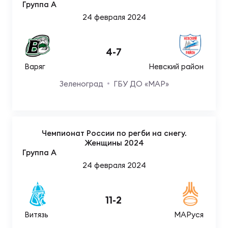
Группа A
24 февраля 2024
Юно
Еди
про
4
-
7
Пер
Варяг
Невский район
Зеленоград
ГБУ ДО «МАР»
ОФИЦ
Пер
Зал
Чемпионат России по регби на снегу.
Пер
Женщины 2024
Группа A
Айд
24 февраля 2024
Перв
Док
11
-
2
Пер
Витязь
МАРуся