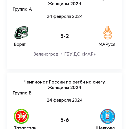
Фин
Женщины 2024
Группа A
Цен
24 февраля 2024
Фин
Дет
5
-
2
Варяг
МАРуся
ЖЕНС
Зеленоград
ГБУ ДО «МАР»
Сту
Чем
Рег
Чемпионат России по регби на снегу.
стр
Женщины 2024
Чем
Группа B
24 февраля 2024
Все
Кубо
5
-
6
Суд
Татарстан
Щелково