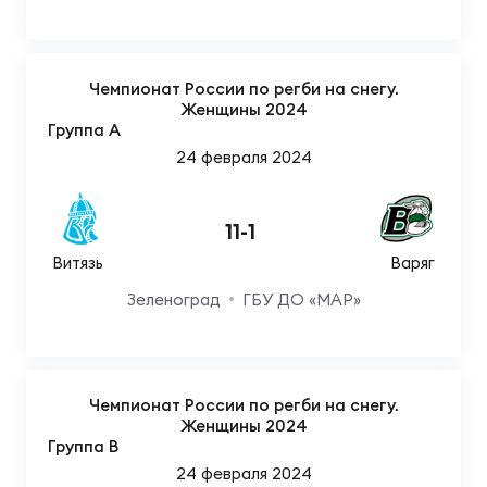
Чем
сне
Чемпионат России по регби на снегу.
Чем
Женщины 2024
Группа A
сне
24 февраля 2024
Кубо
11
-
1
Муж
Витязь
Варяг
Зеленоград
ГБУ ДО «МАР»
Кубо
Жен
Чемпионат России по регби на снегу.
Женщины 2024
Группа B
24 февраля 2024