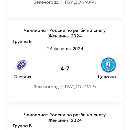
Зеленоград
ГБУ ДО «МАР»
Зак
Перв
Пра
Пер
Чемпионат России по регби на снегу.
Женщины 2024
Группа B
Ант
24 февраля 2024
Все
4
-
7
Все
Энергия
Щелково
Зеленоград
ГБУ ДО «МАР»
ДРУГ
Чемпионат России по регби на снегу.
Про
Женщины 2024
Группа B
202