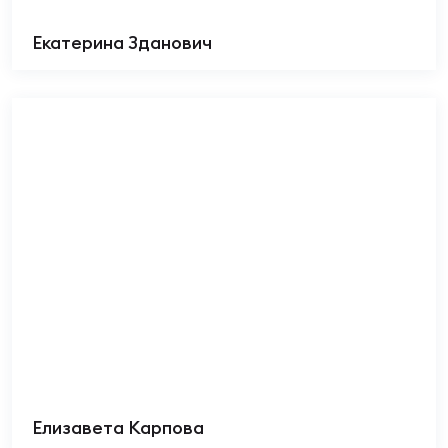
Чем
сне
Екатерина Зданович
Чем
сне
Кубо
Муж
Кубо
Жен
Елизавета Карпова