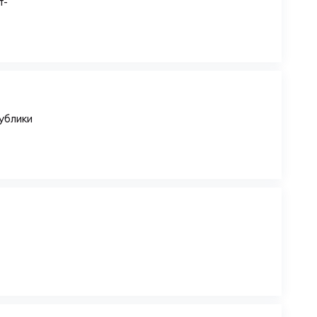
т-
ублики