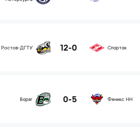
ок России по регби на снегу. Женщины
12
-
0
Ростов-ДГТУ
Спартак
0
-
5
Варяг
Феникс НН