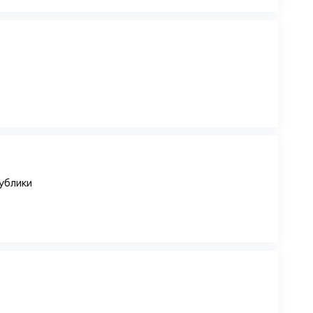
ы
ублики