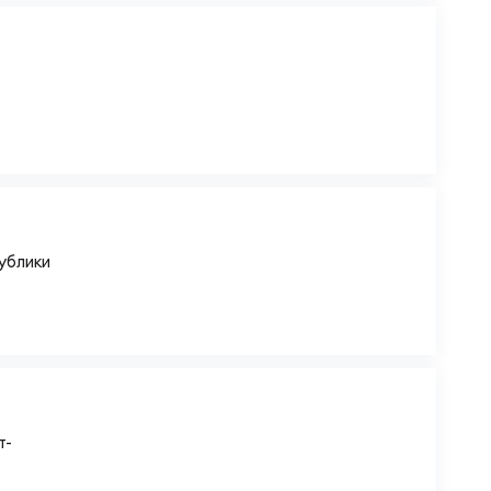
ублики
т-