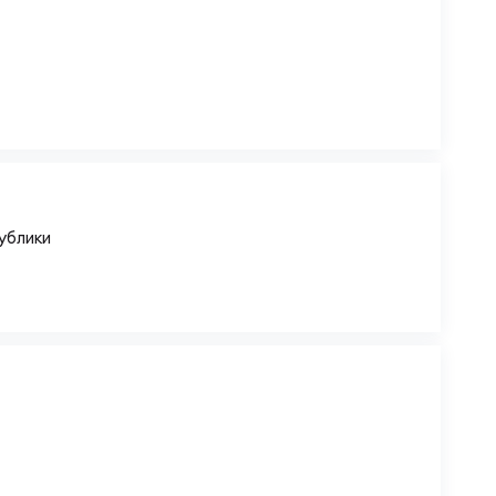
ублики
ы