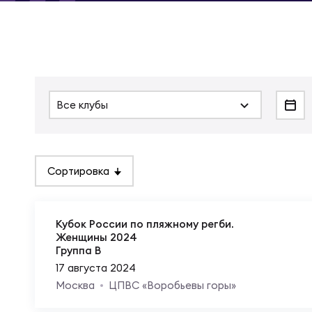
Суп
Поп
Сбо
Регионы
Выс
Пра
Рус
Сборные
Все клубы
Лиг
Нац
Антидопинг
ЖЕНС
Чем
Кон
Сортировка
Магазин
Сбо
Кубо
Контакты
Кубок России по пляжному регби.
РЕГБИ
Сбо
Женщины 2024
Группа B
Высш
17 августа 2024
Ист
Москва
ЦПВС «Воробьевы горы»