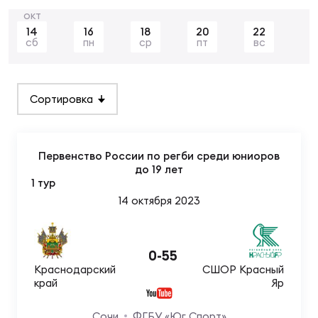
Суп
Поп
Сбо
ОТПРАВИТЬ
Регионы
14
16
18
20
22
сб
пн
ср
пт
вс
Выс
Пра
Рус
Сборные
Сортировка
Лиг
Нац
Антидопинг
ЖЕНС
Первенство России по регби среди юниоров
Чем
Кон
до 19 лет
Магазин
Сбо
1 тур
ком
14 октября 2023
Кубо
Контакты
Сбо
РЕГБИ
0
-
55
Высш
Краснодарский
СШОР Красный
край
Яр
Ист
Сочи
ФГБУ «Юг Спорт»