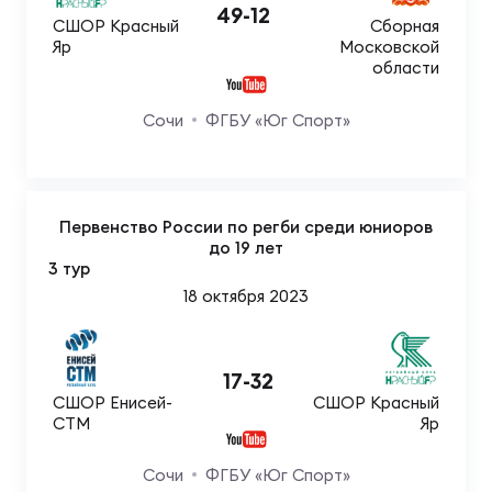
49
-
12
СШОР Красный
Сборная
Яр
Московской
Юно
Еди
области
про
Сочи
ФГБУ «Юг Спорт»
Пер
ОФИЦ
Пер
Первенство России по регби среди юниоров
до 19 лет
3 тур
Зал
Пер
18 октября 2023
Айд
Перв
17
-
32
СШОР Енисей-
СШОР Красный
СТМ
Яр
Док
Пер
Сочи
ФГБУ «Юг Спорт»