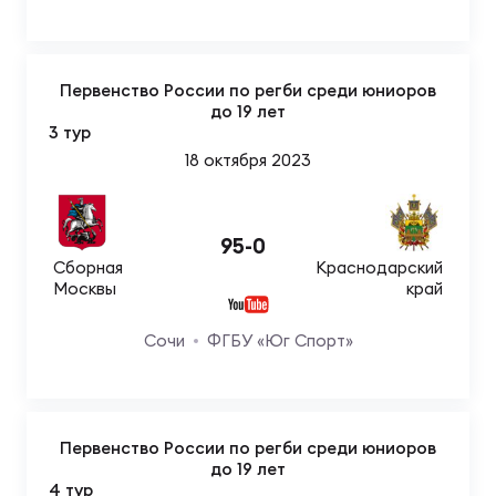
Зак
Перв
Первенство России по регби среди юниоров
Пра
до 19 лет
Пер
3 тур
18 октября 2023
Ант
Все
95
-
0
Сборная
Краснодарский
Все
Москвы
край
Сочи
ФГБУ «Юг Спорт»
ДРУГ
Первенство России по регби среди юниоров
Про
до 19 лет
202
4 тур