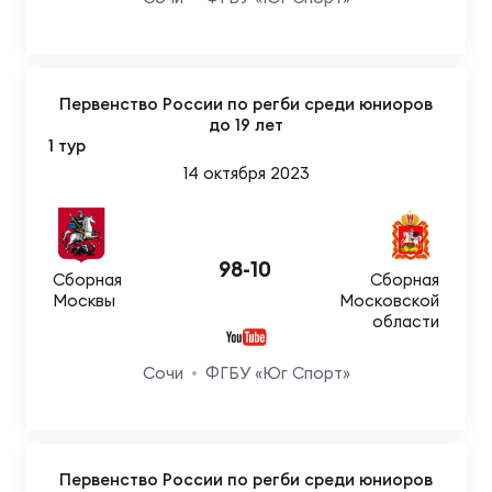
Фин
Цен
Фин
Первенство России по регби среди юниоров
до 19 лет
Дет
1 тур
14 октября 2023
ЖЕНС
Сту
Чем
98
-
10
Сборная
Сборная
Рег
Москвы
Московской
стр
области
Чем
Сочи
ФГБУ «Юг Спорт»
Все
Кубо
Суд
Первенство России по регби среди юниоров