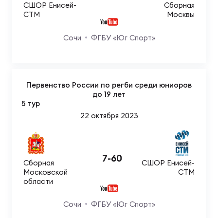
Чем
СШОР Енисей-
Сборная
сне
СТМ
Москвы
Сочи
ФГБУ «Юг Спорт»
Чем
сне
Первенство России по регби среди юниоров
до 19 лет
Кубо
5 тур
Муж
22 октября 2023
Кубо
Жен
7
-
60
Сборная
СШОР Енисей-
Московской
СТМ
области
Сочи
ФГБУ «Юг Спорт»