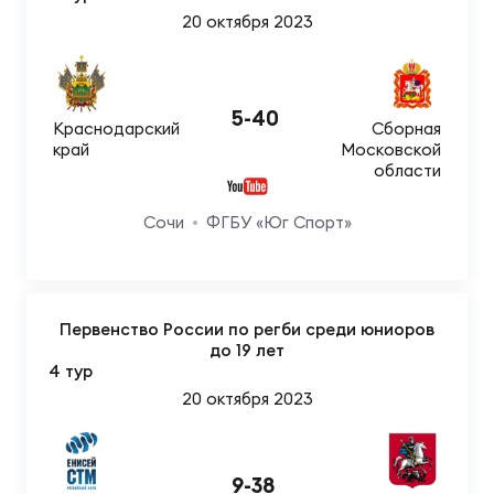
20 октября 2023
Чем
рег
5
-
40
Краснодарский
Сборная
край
Московской
области
Чем
рег
Сочи
ФГБУ «Юг Спорт»
Куб
Муж
Первенство России по регби среди юниоров
до 19 лет
4 тур
Куб
20 октября 2023
Жен
9
-
38