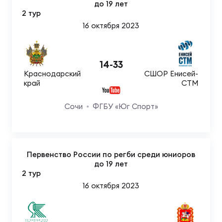
Фед
до 19 лет
регб
2 тур
Экс
16 октября 2023
Пер
Фон
14
-
33
Краснодарский
СШОР Енисей-
Перв
край
СТМ
Сочи
ФГБУ «Юг Спорт»
ПРОГ
Перв
Ака
Все
Первенство России по регби среди юниоров
до 19 лет
по р
2 тур
Нов
16 октября 2023
ЮНОШ
Зай