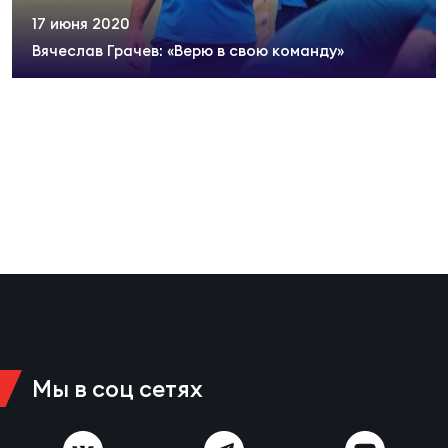
Суп
Поп
Сбо
17 июня 2020
ОТПРАВИТЬ
Регионы
Вячеслав Грачев: «Верю в свою команду»
Выс
Пра
Рус
Сборные
Лиг
Нац
Антидопинг
ЖЕНС
Чем
Кон
Магазин
Сбо
ком
Кубо
Контакты
Сбо
РЕГБИ
Высш
Мы в соц сетях
Ист