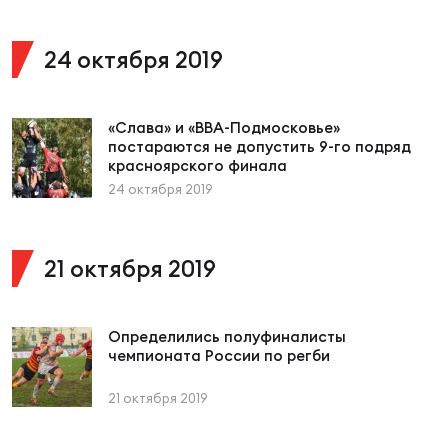
Фед
регб
Экс
24 октября 2019
Пер
Фон
«Слава» и «ВВА-Подмосковье»
постараются не допустить 9-го подряд
красноярского финала
Перв
24 октября 2019
ПРОГ
Перв
21 октября 2019
Ака
Все
по р
Определились полуфиналисты
чемпионата России по регби
Нов
21 октября 2019
ЮНОШ
Зай