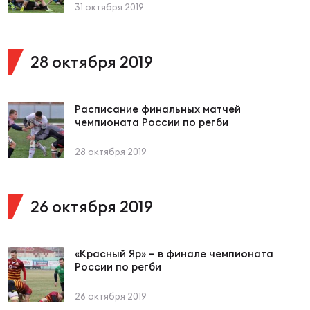
Фин
31 октября 2019
Цен
Фин
28 октября 2019
Дет
Расписание финальных матчей
ЖЕНС
чемпионата России по регби
Сту
28 октября 2019
Чем
Рег
стр
26 октября 2019
Чем
Все
«Красный Яр» – в финале чемпионата
Кубо
России по регби
Суд
26 октября 2019