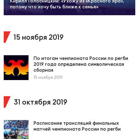
Кирилл Голосницкий: «Ухожу из «Красного Яра»,
Суп
Поп
Сбо
потому что хочу быть ближе к семье»
ОТПРАВИТЬ
Регионы
Выс
Пра
Рус
Сборные
15 ноября 2019
Лиг
Нац
Антидопинг
ЖЕНС
По итогам чемпионата России по регби
2019 года определена символическая
сборная
Чем
Кон
Магазин
15 ноября 2019
Сбо
ком
Кубо
Контакты
31 октября 2019
Сбо
РЕГБИ
Высш
Расписание трансляций финальных
матчей чемпионата России по регби
Ист