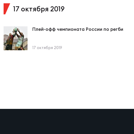
17 октября 2019
Юно
Еди
про
Плей-офф чемпионата России по регби
Пер
17 октября 2019
ОФИЦ
Пер
Зал
Пер
Айд
Перв
Док
Пер