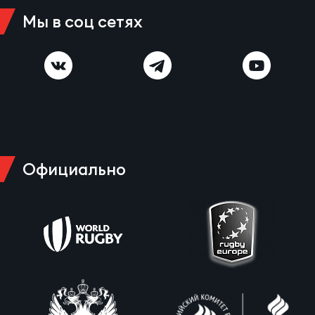
Зак
Мы в соц сетях
Перв
Пра
Пер
Ант
Все
Официально
Все
ДРУГ
Про
202