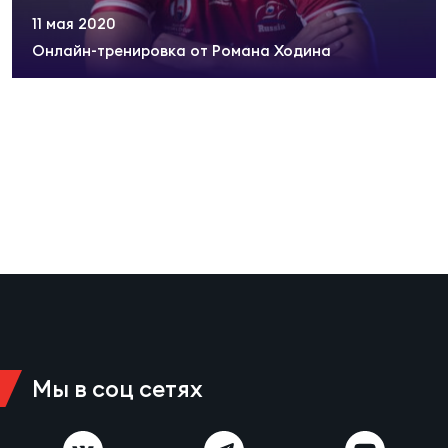
Суп
Поп
Сбо
11 мая 2020
ОТПРАВИТЬ
Регионы
Онлайн-тренировка от Романа Ходина
Выс
Пра
Рус
Сборные
Лиг
Нац
Антидопинг
ЖЕНС
Чем
Кон
Магазин
Сбо
ком
Кубо
Контакты
Сбо
РЕГБИ
Высш
Мы в соц сетях
Ист