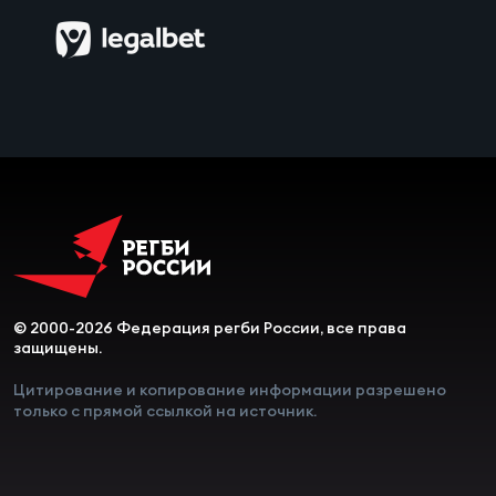
Чем
рег
Чем
рег
Куб
Муж
© 2000-2026 Федерация регби России, все права
защищены.
Куб
Цитирование и копирование информации разрешено
только с прямой ссылкой на источник.
Жен