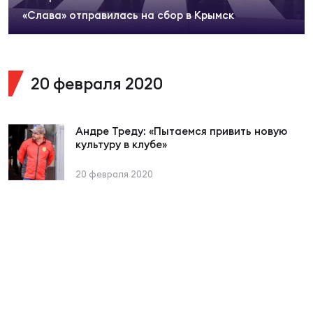
Суп
Поп
Сбо
«Слава» отправилась на сбор в Крымск
ОТПРАВИТЬ
Регионы
Выс
Пра
Рус
Сборные
20 февраля 2020
Лиг
Нац
Антидопинг
ЖЕНС
Андре Треду: «Пытаемся привить новую
культуру в клубе»
Чем
Кон
Магазин
20 февраля 2020
Сбо
ком
Кубо
Контакты
Сбо
РЕГБИ
Высш
Ист