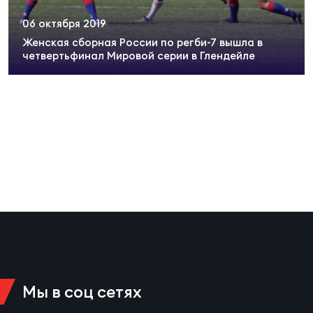
Суп
Поп
Сбо
ОТПРАВИТЬ
06 октября 2019
Регионы
Женская сборная России по регби-7 вышла в
четвертьфинал Мировой серии в Глендейле
Выс
Пра
Рус
Сборные
Лиг
Нац
Антидопинг
ЖЕНС
Чем
Кон
Магазин
Сбо
ком
Кубо
Контакты
Сбо
РЕГБИ
Высш
Мы в соц сетях
Ист