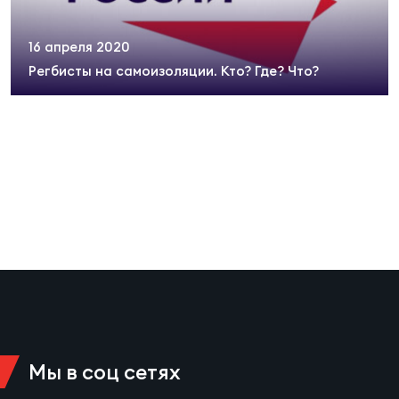
Суп
Поп
Сбо
ОТПРАВИТЬ
Регионы
16 апреля 2020
Регбисты на самоизоляции. Кто? Где? Что?
Выс
Пра
Рус
Сборные
Лиг
Нац
Антидопинг
ЖЕНС
Чем
Кон
Магазин
Сбо
ком
Кубо
Контакты
Сбо
РЕГБИ
Высш
Мы в соц сетях
Ист