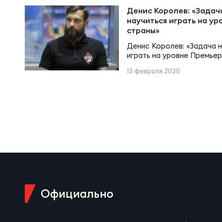
Суп
Поп
Сбо
Денис Королев: «Задача
Регионы
научиться играть на ур
страны»
Выс
Пра
Рус
Денис Королев: «Задача н
Сборные
играть на уровне Премьер
13 февраля 2020
Лиг
Нац
Антидопинг
ЖЕНС
Чем
Кон
Магазин
Сбо
Кубо
Контакты
РЕГБИ
Сбо
Высш
Официально
Ист