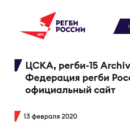
До
Новости
Вы
МУЖС
ВИДЕ
УПРА
МУЖС
Матчи
ЦСКА, регби-15 Archiv
Чем
Цел
Сбо
Федерация регби Рос
Турниры
ФОТО
официальный сайт
Куб
Стр
Сбо
Медиа
ЖУРНА
13 февраля 2020
Спа
Выс
Сбо
Федерация