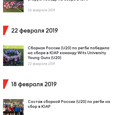
Фин
26 февраля 2019
Цен
Фин
22 февраля 2019
Дет
ЖЕНС
Сборная России (U20) по регби победила
Сту
на сборе в ЮАР команду Wits University
Young Guns (U20)
Чем
22 февраля 2019
Рег
стр
Чем
18 февраля 2019
Все
Кубо
Состав сборной России (U20) по регби на
сбор в ЮАР
Суд