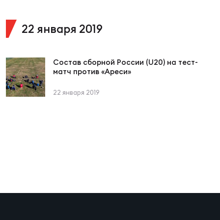
22 января 2019
Юно
Еди
про
Пер
Состав сборной России (U20) на тест-
матч против «Ареси»
ОФИЦ
22 января 2019
Пер
Зал
Пер
Айд
Перв
Док
Пер