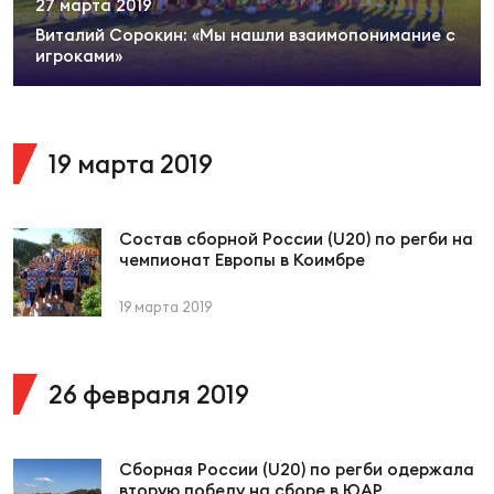
27 марта 2019
Суп
Поп
Сбо
ОТПРАВИТЬ
Виталий Сорокин: «Мы нашли взаимопонимание с
Регионы
игроками»
Выс
Пра
Рус
Сборные
19 марта 2019
Лиг
Нац
Антидопинг
ЖЕНС
Состав сборной России (U20) по регби на
Чем
Кон
чемпионат Европы в Коимбре
Магазин
Сбо
ком
19 марта 2019
Кубо
Контакты
Сбо
26 февраля 2019
РЕГБИ
Высш
Ист
Сборная России (U20) по регби одержала
вторую победу на сборе в ЮАР