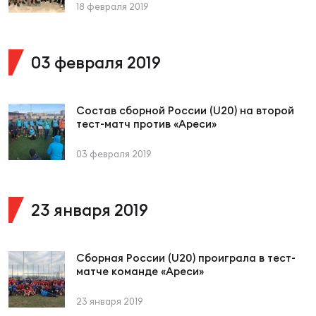
Фед
18 февраля 2019
регб
Экс
03 февраля 2019
Пер
Фон
Состав сборной России (U20) на второй
Перв
тест-матч против «Ареси»
ПРОГ
03 февраля 2019
Перв
Ака
23 января 2019
Все
по р
Нов
Сборная России (U20) проиграла в тест-
матче команде «Ареси»
23 января 2019
ЮНОШ
Зай