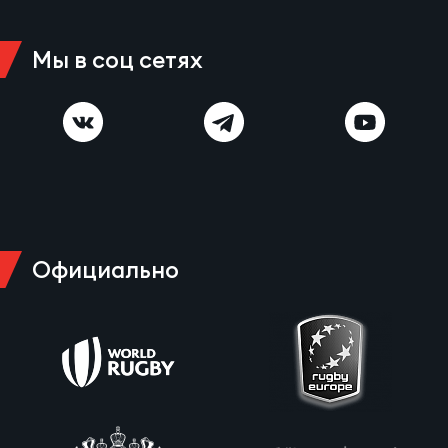
Зак
Перв
Мы в соц сетях
Пра
Пер
Ант
Все
Все
Официально
ДРУГ
Про
202