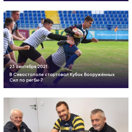
Суп
Поп
Сбо
ОТПРАВИТЬ
Регионы
Выс
Пра
Рус
Сборные
Лиг
Нац
Антидопинг
ЖЕНС
23 сентября 2021
Чем
Кон
Магазин
В Севастополе стартовал Кубок Вооружённых
Сбо
ком
Сил по регби-7
Кубо
Контакты
Сбо
РЕГБИ
Высш
Ист