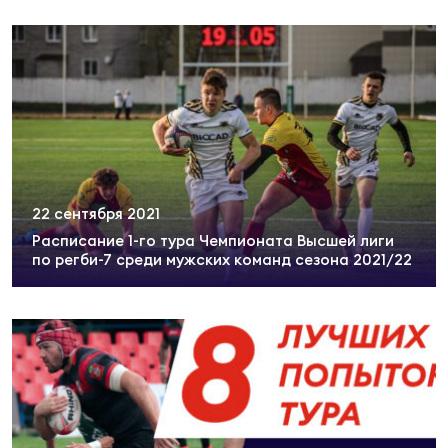
Фед
регб
Экс
Пер
Фон
Перв
22 сентября 2021
ПРОГ
Перв
Расписание 1-го тура Чемпионата Высшей лиги
по регби-7 среди мужских команд сезона 2021/22
Ака
Все
по р
Нов
ЮНОШ
Зай