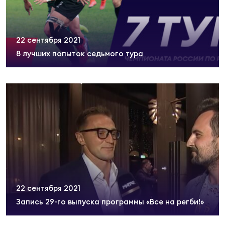
Юно
Еди
про
22 сентября 2021
8 лучших попыток седьмого тура
Пер
ОФИЦ
Пер
Зал
Пер
Айд
Перв
22 сентября 2021
Док
Запись 29-го выпуска программы «Все на регби!»
Пер