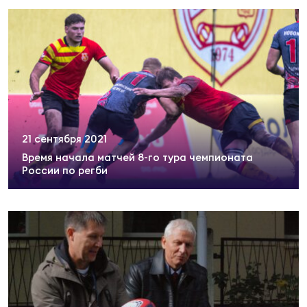
Зак
Перв
Пра
Пер
Ант
Все
21 сентября 2021
Время начала матчей 8-го тура чемпионата
Все
России по регби
ДРУГ
Про
202