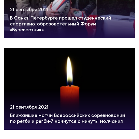
21 сентября 2021
В Санкт-Петербурге прошел студенческий
Чем
спортивно-образовательный Форум
рег
«Буревестник»
Чем
рег
Куб
Муж
21 сентября 2021
Куб
Ближайшие матчи Всероссийских соревнований
Жен
по регби и регби-7 начнутся с минуты молчания