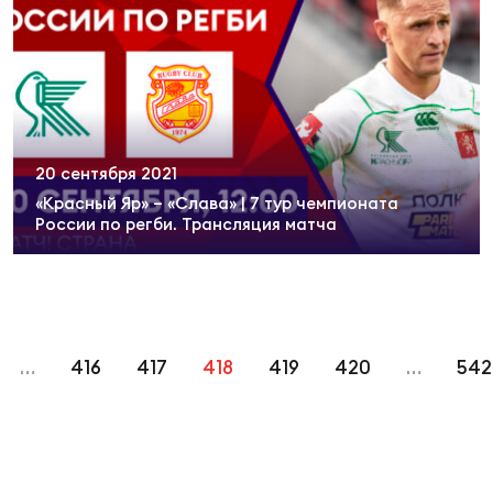
20 сентября 2021
«Красный Яр» – «Слава» | 7 тур чемпионата
России по регби. Трансляция матча
…
416
417
418
419
420
…
542