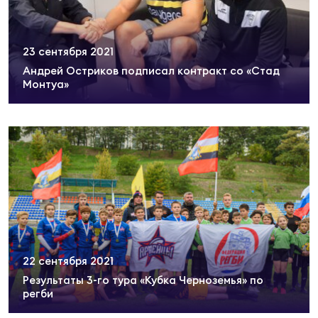
Фин
Цен
Фин
23 сентября 2021
Андрей Остриков подписал контракт со «Стад
Монтуа»
Дет
ЖЕНС
Сту
Чем
Рег
стр
Чем
Все
22 сентября 2021
Кубо
Результаты 3-го тура «Кубка Черноземья» по
регби
Суд