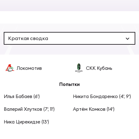
Суп
Поп
Сбо
ОТПРАВИТЬ
Регионы
Выс
Пра
Рус
Сборные
Краткая сводка
Лиг
Нац
Антидопинг
ЖЕНС
Локомотив
СКК Кубань
Чем
Кон
Магазин
Сбо
ком
Попытки
Кубо
Илья Бабаев (6')
Никита Бондаренко (4', 9')
Контакты
Сбо
Валерий Хлутков (7', 11')
Артём Комков (14')
РЕГБИ
Высш
Ника Цирекидзе (13')
Ист