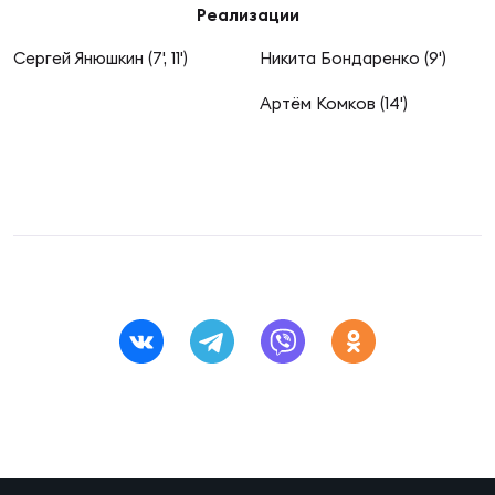
Фин
Реализации
Цен
Сергей Янюшкин (7', 11')
Никита Бондаренко (9')
Фин
Артём Комков (14')
Дет
ЖЕНС
Сту
Чем
Рег
стр
Чем
Все
Кубо
Суд