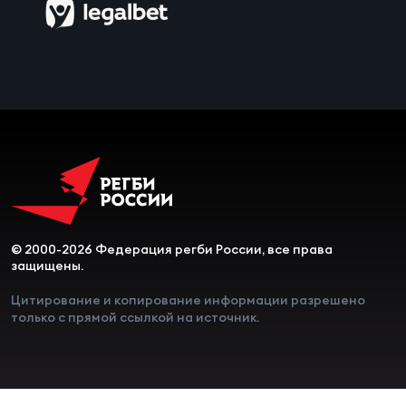
Чем
сне
Чем
сне
Кубо
Муж
© 2000-2026 Федерация регби России, все права
Кубо
защищены.
Жен
Цитирование и копирование информации разрешено
только с прямой ссылкой на источник.