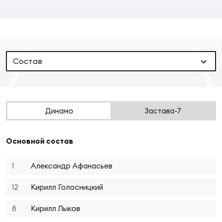
Суп
Поп
Сбо
ОТПРАВИТЬ
Регионы
Выс
Пра
Рус
Сборные
Состав
Лиг
Нац
Антидопинг
ЖЕНС
Динамо
Застава-7
Чем
Кон
Магазин
Сбо
ком
Основной состав
Кубо
Контакты
Сбо
1
Александр Афанасьев
РЕГБИ
Высш
12
Кирилл Голосницкий
8
Кирилл Лыков
Ист