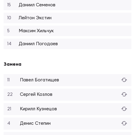
Фин
15
Даниил Семенов
Цен
10
Лейтон Экстин
Фин
5
Максим Хильчук
Дет
14
Даниил Погодаев
ЖЕНС
Сту
Замена
Чем
Рег
11
Павел Богатищев
стр
Чем
22
Сергей Козлов
Все
21
Кирилл Кузнецов
Кубо
4
Денис Степин
Суд