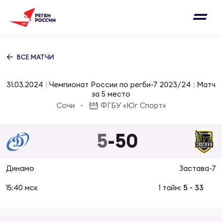
Письмо на region@rugby.ru
Подписка на новости от Федерации регби
Добавление матчей в календарь
России
Выберите категорию совернований
ВСЕ МАТЧИ
Новости
Мужские
31.03.2024
|
Чемпионат России по регби-7 2023/24
|
Матч
МУЖС
ВИДЕ
УПРА
МУЖС
за 5 место
Матчи
Сочи
ФГБУ «Юг Спорт»
Женские
Согласен на обработку персональных
Чем
Цел
Сбо
данных
5
-
50
Турниры
ФОТО
Куб
Стр
Сбо
ОТПРАВИТЬ
Динамо
Застава-7
Медиа
ЖУРНА
15:40 мск
1 тайм:
5
-
33
Спа
Выс
Сбо
Согласен на обработку персональных
Федерация
данных