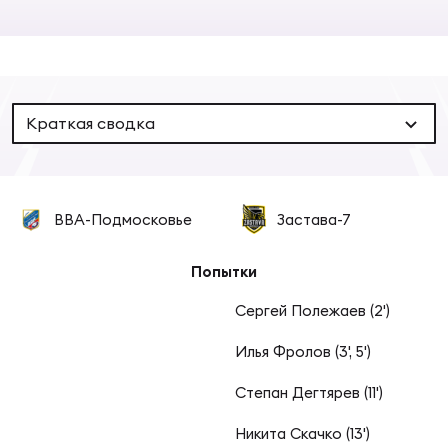
Суп
Поп
Сбо
ОТПРАВИТЬ
Регионы
Выс
Пра
Рус
Сборные
Краткая сводка
Лиг
Нац
Антидопинг
ЖЕНС
ВВА-Подмосковье
Застава-7
Чем
Кон
Магазин
Сбо
ком
Попытки
Кубо
Сергей Полежаев (2')
Контакты
Сбо
Илья Фролов (3', 5')
РЕГБИ
Высш
Степан Дегтярев (11')
Ист
Никита Скачко (13')