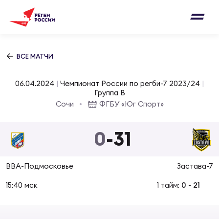
Письмо на region@rugby.ru
Подписка на новости от Федерации регби
Добавление матчей в календарь
России
Выберите категорию совернований
ВСЕ МАТЧИ
Новости
Мужские
06.04.2024
|
Чемпионат России по регби-7 2023/24
|
МУЖС
ВИДЕ
УПРА
МУЖС
Группа B
Матчи
Сочи
ФГБУ «Юг Спорт»
Женские
Согласен на обработку персональных
Чем
Цел
Сбо
данных
0
-
31
Турниры
ФОТО
Куб
Стр
Сбо
ОТПРАВИТЬ
ВВА-Подмосковье
Застава-7
Медиа
ЖУРНА
15:40 мск
1 тайм:
0
-
21
Спа
Выс
Сбо
Согласен на обработку персональных
Федерация
данных