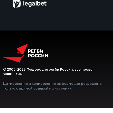
Чем
сне
Чем
сне
Кубо
Муж
© 2000-2026 Федерация регби России, все права
Кубо
защищены.
Жен
Цитирование и копирование информации разрешено
только с прямой ссылкой на источник.