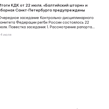
Итоги КДК от 22 июля. «Балтийский шторм» и
сборная Санкт-Петербурга предупреждены
Очередное заседание Контрольно-дисциплинарного
комитета Федерации регби России состоялось 22
июля. Повестка заседания: 1. Рассмотрение рапорта
комиссара после матча Чемпионата Высшей лиги по
24 июля
регби между командами РК «Балтийский шторм» и
Сборной Санкт-Петербурга. Принятые решения: 1. По
итогам рассмотрения представленных документов,
выслушав представителей команд КДК постановил
(Садыков Р.А. не принимал участие в принятии
решения): Во время матча…