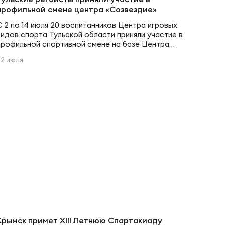
профильной смене центра «Созвездие»
С 2 по 14 июля 20 воспитанников Центра игровых
видов спорта Тульской области приняли участие в
профильной спортивной смене на базе Центра
поддержки одарённых детей «Созвездие» в
22 июля
Новомосковске. Проект при поддержке
Министерства спорта Тульской области объединил
спортивную подготовку и образовательную
программу. Помимо тренировок по регби, юные
спортсмены участвовали в мастер-классах,
творческих конкурсах и развивающих мероприятиях….
Крымск примет XIII Летнюю Спартакиаду