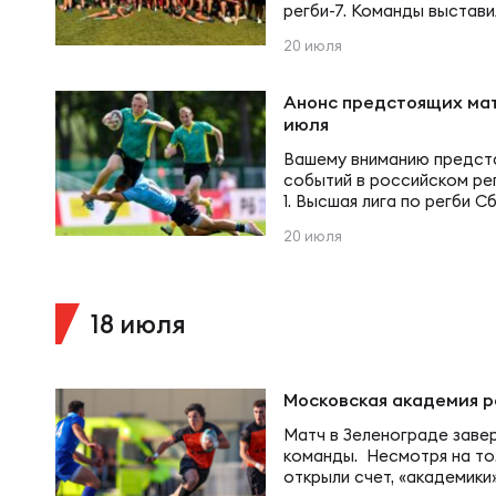
регби-7. Команды выстави
благодаря чему участник
20 июля
практику, проведя в обще
Чем
В составе пензенцев на п
Главный тренер «Локомот
Анонс предстоящих мат
отметил, что подобные в
июля
частью сотрудничества м
Куб
Вашему вниманию предста
событий в российском ре
1. Высшая лига по регби 
Куб
25 июля г. Санкт-Петербур
20 июля
Петровский остров, д. 2,
Кубок России по регби-7
26 июля г. Монино, Новинс
Чем
«ВВА-Подмосковье» 3. К
18 июля
Чем
Московская академия р
Матч в Зеленограде заве
Куб
команды. Несмотря на то
открыли счет, «академики