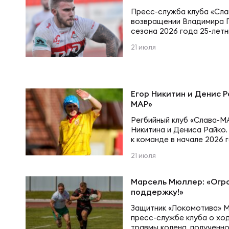
Юно
Еди
Пресс-служба клуба «Сла
возвращении Владимира Г
сезона 2026 года 25-лет
Пер
составе «Таганьего Рога»
21 июля
ОФИЦ
года из «Славы-МАР». Теп
краснодарского регби вно
московский клуб. За свою
Пер
цвета «Кубани», «Богатыр
Зал
МАР» и «Таганьего Рога», 
Егор Никитин и Денис Р
юношеские…
МАР»
Пер
Регбийный клуб «Слава-М
Айд
Никитина и Дениса Райко.
к команде в начале 2026 
Перв
официальному матчу. Его
21 июля
Док
«славян» 23 мая в четвер
России против «Енисея-СТ
втором тайме. Денис Рай
Марсель Мюллер: «Огро
Пер
единственный матч за ком
поддержку!»
Зак
Защитник «Локомотива» 
пресс-службе клуба о хо
Перв
травмы колена, полученно