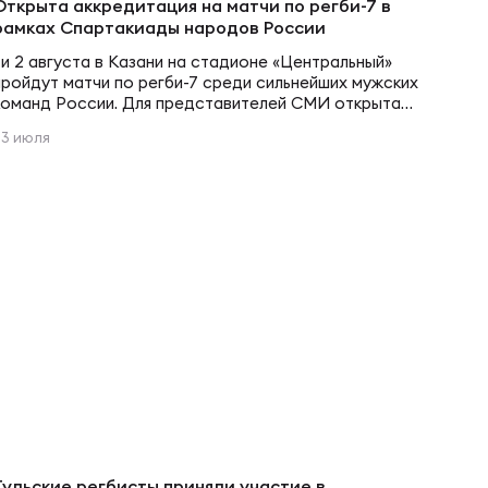
Открыта аккредитация на матчи по регби-7 в
рамках Спартакиады народов России
1 и 2 августа в Казани на стадионе «Центральный»
пройдут матчи по регби-7 среди сильнейших мужских
команд России. Для представителей СМИ открыта
аккредитация на соревнования. Регистрация доступна
23 июля
по следующим направлениям: журналисты СМИ;
фотографы; телевизионные группы. Аккредитация
предоставляет право работы в соревновательных
зонах, пресс-центрах и других официальных
пространствах Спартакиады. Спартакиада народов
России пройдет с 31 июля…
Тульские регбисты приняли участие в