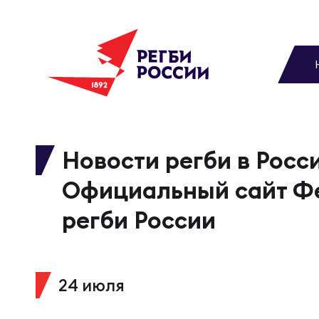
До
Новости
Вы
МУЖС
ВИДЕ
УПРА
МУЖС
Матчи
Новости регби в Росси
Чем
Цел
Сбо
Официальный сайт Ф
Турниры
ФОТО
регби России
Куб
Стр
Сбо
Медиа
ЖУРНА
24 июля
Спа
Выс
Сбо
Федерация