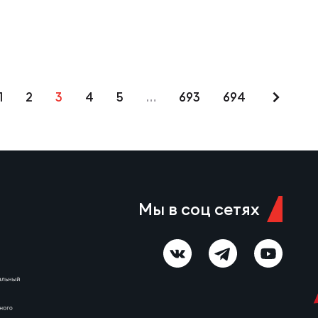
1
2
3
4
5
…
693
694
Мы в соц сетях