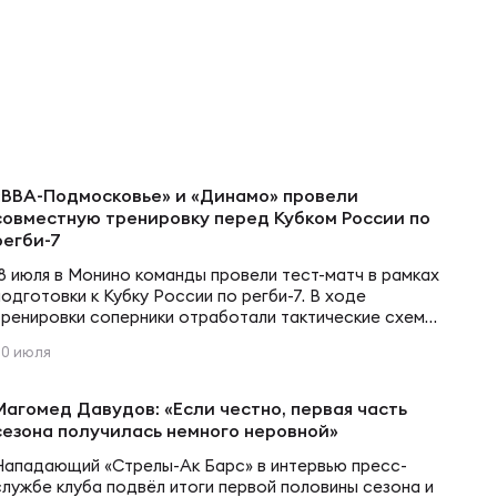
«ВВА-Подмосковье» и «Динамо» провели
совместную тренировку перед Кубком России по
регби-7
18 июля в Монино команды провели тест-матч в рамках
подготовки к Кубку России по регби-7. В ходе
тренировки соперники отработали тактические схемы,
проверили игровые связи и оценили свою готовность к
20 июля
предстоящему турниру. Кубок России по регби-7
пройдет 25–26 июля на стадионе «ВВА-Подмосковье»
в Монино.
Магомед Давудов: «Если честно, первая часть
сезона получилась немного неровной»
Нападающий «Стрелы-Ак Барс» в интервью пресс-
ы
службе клуба подвёл итоги первой половины сезона и