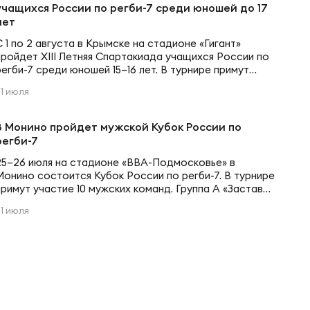
учащихся России по регби-7 среди юношей до 17
лет
С 1 по 2 августа в Крымске на стадионе «Гигант»
пройдет XIII Летняя Спартакиада учащихся России по
регби-7 среди юношей 15–16 лет. В турнире примут
участие 11 команд. Группа А Красноярский край
21 июля
Ростовская область Республика Дагестан Группа Б
Москва Республика Татарстан Липецкая область
Группа В Пензенская область Калининградская
В Монино пройдет мужской Кубок России по
область Чувашская Республика Группа Г
регби-7
Краснодарский край…
25–26 июля на стадионе «ВВА-Подмосковье» в
Монино состоится Кубок России по регби-7. В турнире
примут участие 10 мужских команд. Группа А «Застава»
«Кубань» «ВВА-Подмосковье» «Приморец-ОН»
21 июля
Сборная Республики Татарстан Группа B «Динамо»
«Липецк» «Балтийский шторм» МГТУ им. Н.Э. Баумана
«Сибирь» 25 июля (суббота) 10:00 «Динамо» —
«Сибирь»10:20 «Липецк» — «Балтийский шторм»10:40
«Застава» — Сб. Татарстана11:00 «Кубань»…