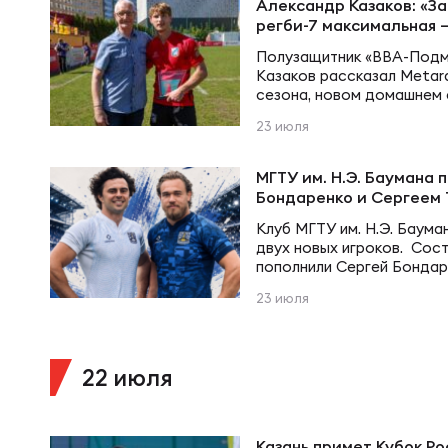
Фин
Александр Казаков: «За
Цен
регби-7 максимальная 
Полузащитник «ВВА-Подм
Фин
Казаков рассказал Metara
Дет
сезона, новом домашнем 
России по регби-7. — Пер
23 июля
«ВВА-Подмосковье» заним
турнирной таблице. Какие
ЖЕНС
Сту
сезона можете выделить 
МГТУ им. Н.Э. Баумана
ещё предстоит улучшить 
Бондаренко и Сергеем
чемпионата? — В первую 
Клуб МГТУ им. Н.Э. Баума
Чем
Рег
двух новых игроков. Сос
пополнили Сергей Бондар
Оба регбиста уже в ближ
23 июля
команде и примут участие
Чем
Все
который пройдет в Монино
Толмачёв ранее выступал
также защищал цвета…
22 июля
Суд
Кубо
Казань примет Кубок Р