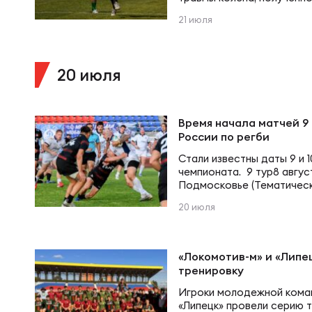
Пра
России по регби против «
21 июля
Южноафриканский легион
Пер
пензенской команде пере
ярко проявить себя в пер
Ант
проходит реабилитацию п
20 июля
продолжает восстановлен
Все
восстановление проходи
Время начала матчей 9 
Все
России по регби
Стали известны даты 9 и 
чемпионата. 9 тур8 авгус
Подмосковье (Тематически
августа12:00 Красный Яр 
ДРУГ
20 июля
(Спортс)16:00 Слава МАР 
канал холдинга Матч!) 10 
– ВВА-Подмосковье (Спорт
Про
СТМ – Красный Яр (МАТЧ!)
«Локомотив-м» и «Липе
Барс (Тематический…
тренировку
Игроки молодежной кома
Чем
«Липецк» провели серию 