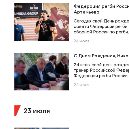
Суп
Поп
Сбо
Федерация регби Росси
Регионы
Артемьева!
Сегодня свой День рожде
Выс
Пра
Рус
совета Федерации регби 
Сборные
сборной России по регби,
по регби, телеведущий Ва
24 июля
Поздравляем Василия Гри
Лиг
Нац
рождения! Желаем счастья
Антидопинг
ЖЕНС
крепкого здоровья и всег
С Днем Рождения, Ник
24 июля свой день рожде
Чем
Кон
тренер Российской Федер
Магазин
Сбо
Федерации регби России,
национальную команду на 
24 июля
году – Николай Владимир
Кубо
Николай Владимирович, о
Контакты
РЕГБИ
Сбо
Вас с Днём рождения! Же
энергии для реализации в
Высш
профессиональных успех
23 июля
Ист