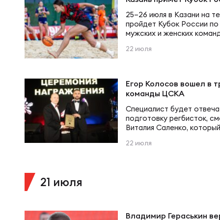
Фед
Экс
25–26 июля в Казани на 
пройдет Кубок России по
мужских и женских команд
Пер
Фон
трофей поборются пять к
22 июля
(Ростов-на-Дону) Сборна
Сборная Республики Татар
Перв
СРК «Сокол» (Краснодар)
10:00 Сборная Республики
ПРОГ
Егор Колосов вошел в 
«Сокол»10:15 РК «Ростов-
команды ЦСКА
Перв
Специалист будет отвеча
Ака
подготовку регбисток, с
Виталия Саленко, которы
системе КХЛ. Женская ко
Все
22 июля
вышла из отпуска и прист
Нов
этапу сезона под руково
тренерского штаба.
21 июля
ЮНОШ
Зай
Владимир Гераськин ве