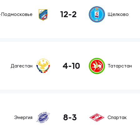
ок России по регби на снегу. Женщины
12
-
2
-Подмосковье
Щелково
4
-
10
Дагестан
Татарстан
8
-
3
Энергия
Спартак