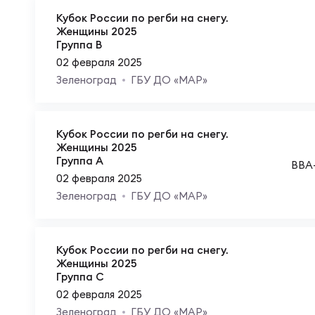
Юно
Еди
Кубок России по регби на снегу.
Женщины 2025
Группа B
Пер
02 февраля 2025
ОФИЦ
Зеленоград
ГБУ ДО «МАР»
Пер
Зал
Кубок России по регби на снегу.
Женщины 2025
Пер
Группа A
ВВА
Айд
02 февраля 2025
Зеленоград
ГБУ ДО «МАР»
Перв
Док
Кубок России по регби на снегу.
Пер
Женщины 2025
Зак
Группа C
02 февраля 2025
Перв
Зеленоград
ГБУ ДО «МАР»