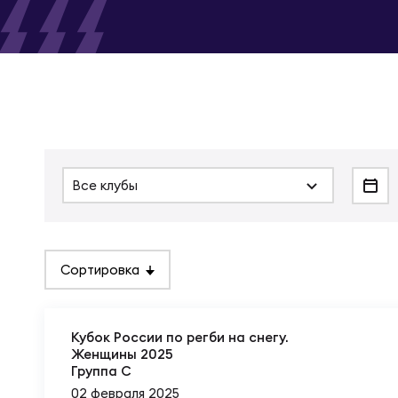
Суп
Поп
Сбо
Регионы
Выс
Пра
Рус
Сборные
Лиг
Нац
Антидопинг
ЖЕНС
Все клубы
Чем
Кон
Магазин
Сбо
Кубо
Сортировка
Контакты
РЕГБИ
Сбо
Высш
Кубок России по регби на снегу.
Ист
Женщины 2025
Группа C
02 февраля 2025