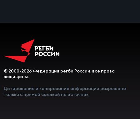
Чем
сне
Чем
сне
Кубо
Муж
© 2000-2026 Федерация регби России, все права
защищены.
Цитирование и копирование информации разрешено
Кубо
только с прямой ссылкой на источник.
Жен