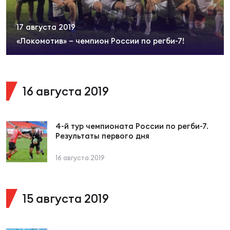
Суп
Поп
Сбо
ОТПРАВИТЬ
Регионы
17 августа 2019
«Локомотив» – чемпион России по регби-7!
Выс
Пра
Рус
Сборные
Лиг
Нац
16 августа 2019
Антидопинг
ЖЕНС
Чем
Кон
4-й тур чемпионата России по регби-7.
Магазин
Сбо
ком
Результаты первого дня
Кубо
16 августа 2019
Контакты
Сбо
РЕГБИ
Высш
15 августа 2019
Ист