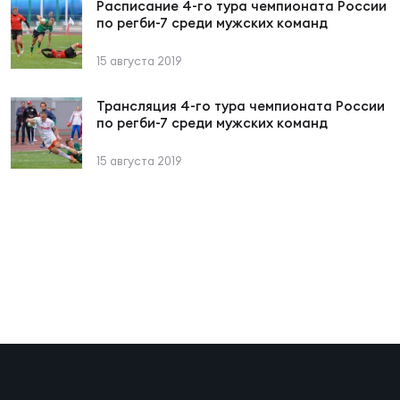
Фин
Расписание 4-го тура чемпионата России
по регби-7 среди мужских команд
Цен
Фин
15 августа 2019
Трансляция 4-го тура чемпионата России
Дет
по регби-7 среди мужских команд
ЖЕНС
15 августа 2019
Сту
Чем
Рег
стр
Чем
Все
Кубо
Суд