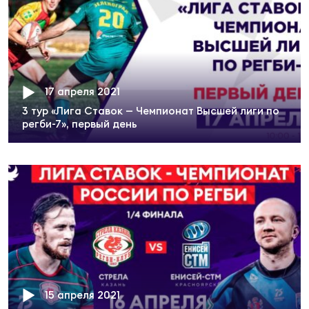
Юно
Еди
про
Пер
17 апреля 2021
3 тур «Лига Ставок — Чемпионат Высшей лиги по
ОФИЦ
регби-7», первый день
Пер
Зал
Пер
Айд
Перв
Док
Пер
15 апреля 2021