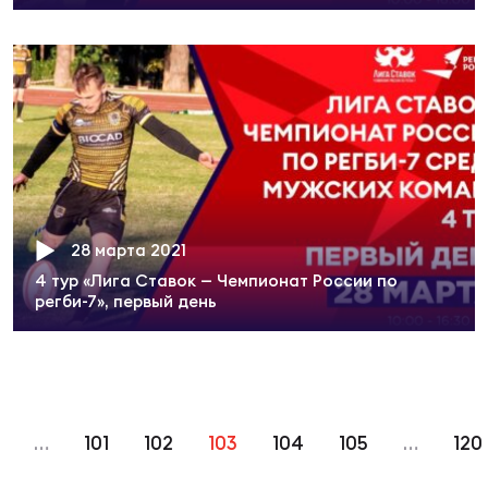
28 марта 2021
4 тур «Лига Ставок — Чемпионат России по
регби-7», первый день
…
101
102
103
104
105
…
120