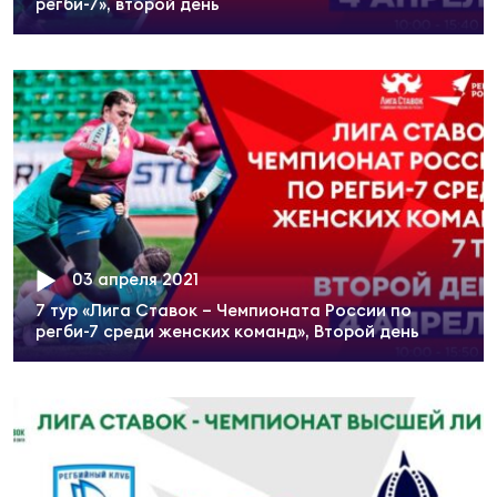
регби-7», второй день
03 апреля 2021
7 тур «Лига Ставок – Чемпионата России по
регби-7 среди женских команд», Второй день