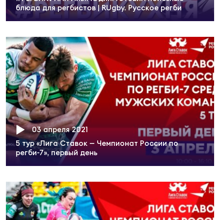
Чем
блюда для регбистов | RUgby. Русское регби
сне
Чем
сне
Кубо
Муж
03 апреля 2021
Кубо
5 тур «Лига Ставок — Чемпионат России по
регби-7», первый день
Жен