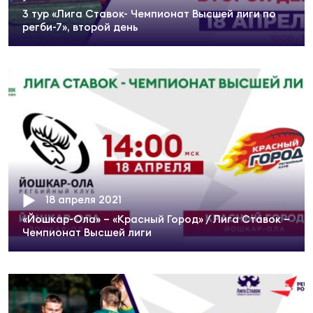
Фед
3 тур «Лига Ставок- Чемпионат Высшей лиги по
регб
регби-7», второй день
Экс
Пер
Фон
Перв
ПРОГ
Перв
18 апреля 2021
Ака
Все
«Йошкар-Ола» – «Красный Город» / Лига Ставок –
Чемпионат Высшей лиги
по р
Нов
ЮНОШ
Зай