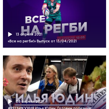
Чем
рег
13 апреля 2021
Чем
«Все на регби!» Выпуск от 13/04/2021
рег
Куб
Муж
Куб
Жен
08 апреля 2021
#РЕГБИКУХНЯ​ Илья Юдин. Готовим полезные